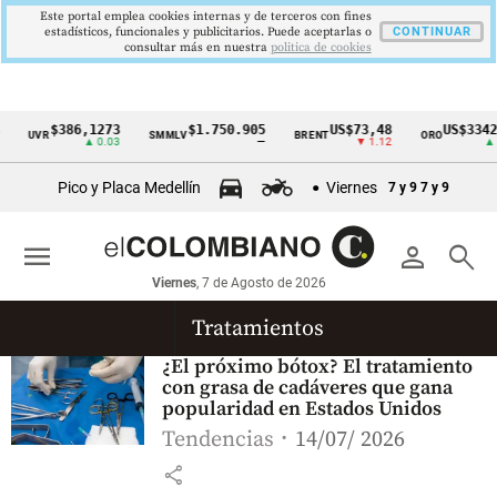
Este portal emplea cookies internas y de terceros con fines
estadísticos, funcionales y publicitarios. Puede aceptarlas o
CONTINUAR
consultar más en nuestra
politica de cookies
$386,1273
$1.750.905
US$73,48
US$3342,
UVR
SMMLV
BRENT
ORO
Cintillo
▲ 0.03
—
▼ 1.12
▲ 8
de
Pico y Placa Medellín
Viernes
7 y 9
7 y 9
indicadores
económicos
menu
person
search
Colombia
Viernes
, 7 de Agosto de 2026
Tratamientos
¿El próximo bótox? El tratamiento
con grasa de cadáveres que gana
popularidad en Estados Unidos
Tendencias
14/07/ 2026
share