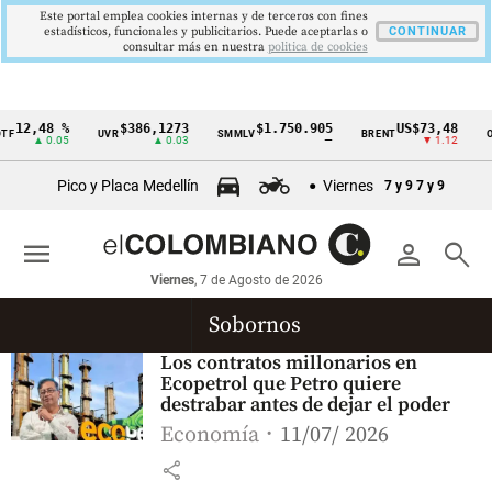
Este portal emplea cookies internas y de terceros con fines
estadísticos, funcionales y publicitarios. Puede aceptarlas o
CONTINUAR
consultar más en nuestra
politica de cookies
12,48 %
$386,1273
$1.750.905
US$73,48
F
UVR
SMMLV
BRENT
OR
Cintillo
▲ 0.05
▲ 0.03
—
▼ 1.12
de
Pico y Placa Medellín
Viernes
7 y 9
7 y 9
indicadores
económicos
menu
person
search
Colombia
Viernes
, 7 de Agosto de 2026
Sobornos
Los contratos millonarios en
Ecopetrol que Petro quiere
destrabar antes de dejar el poder
Economía
11/07/ 2026
share