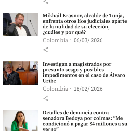
share
Mikhail Krasnov, alcalde de Tunja,
enfrenta otros líos judiciales aparte
de la nulidad de su elección,
¿cuáles y por qué?
Colombia
06/03/ 2026
share
Investigan a magistrados por
presunto sesgo y posibles
impedimentos en el caso de Álvaro
Uribe
Colombia
18/02/ 2026
share
Detalles de denuncia contra
senadora Bedoya por coimas: “Me
condicionó a pagar $4 millones a su
yerno”