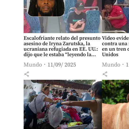
Escalofriante relato del presunto
Video evide
asesino de Iryna Zarutska, la
contra una
ucraniana refugiada en EE. UU.:
en un tren 
dijo que le estaba “leyendo la
Unidos
mente”
Mundo
11/09/ 2025
Mundo
1
share
share