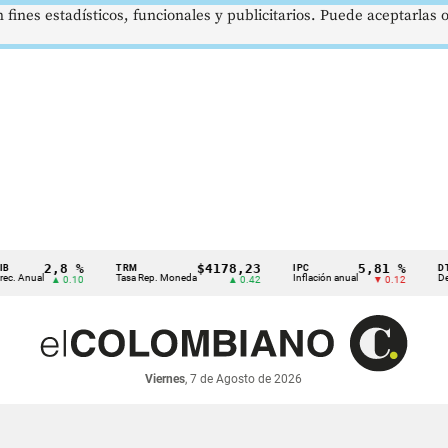
 fines estadísticos, funcionales y publicitarios. Puede aceptarlas
2,8 %
$4178,23
5,81 %
TRM
IPC
DTF
nual
Tasa Rep. Moneda
Inflación anual
Dep. Tér
▲ 0.10
▲ 0.42
▼ 0.12
Viernes
, 7 de Agosto de 2026