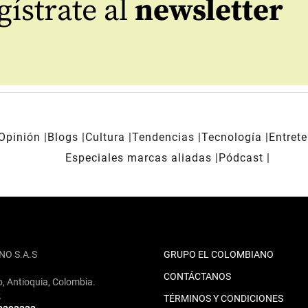
ístrate al
newsletter
Opinión
Blogs
Cultura
Tendencias
Tecnología
Entret
Especiales marcas aliadas
Pódcast
NO S.A.S
GRUPO EL COLOMBIANO
CONTÁCTANOS
o, Antioquia, Colombia.
2
TÉRMINOS Y CONDICIONES