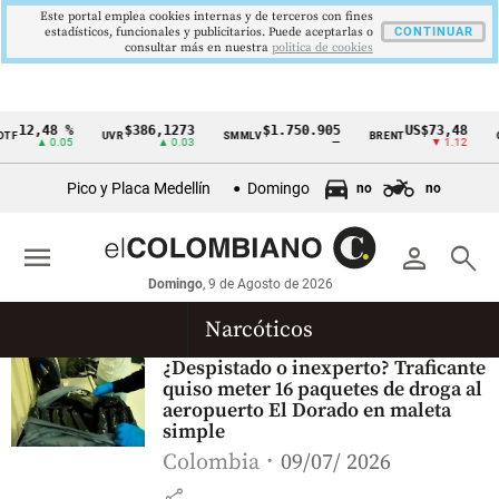
Este portal emplea cookies internas y de terceros con fines
estadísticos, funcionales y publicitarios. Puede aceptarlas o
CONTINUAR
consultar más en nuestra
politica de cookies
12,48 %
$386,1273
$1.750.905
US$73,48
TF
UVR
SMMLV
BRENT
O
Cintillo
▲ 0.05
▲ 0.03
—
▼ 1.12
de
Pico y Placa Medellín
Domingo
no
no
indicadores
económicos
menu
person
search
Colombia
Domingo
, 9 de Agosto de 2026
Narcóticos
¿Despistado o inexperto? Traficante
quiso meter 16 paquetes de droga al
aeropuerto El Dorado en maleta
simple
Colombia
09/07/ 2026
share