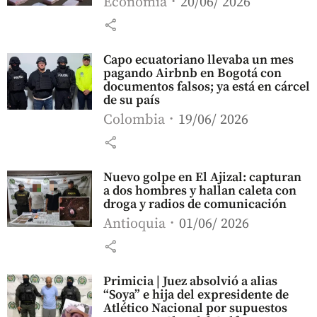
Economía
20/06/ 2026
share
Capo ecuatoriano llevaba un mes
pagando Airbnb en Bogotá con
documentos falsos; ya está en cárcel
de su país
Colombia
19/06/ 2026
share
Nuevo golpe en El Ajizal: capturan
a dos hombres y hallan caleta con
droga y radios de comunicación
Antioquia
01/06/ 2026
share
Primicia | Juez absolvió a alias
“Soya” e hija del expresidente de
Atlético Nacional por supuestos