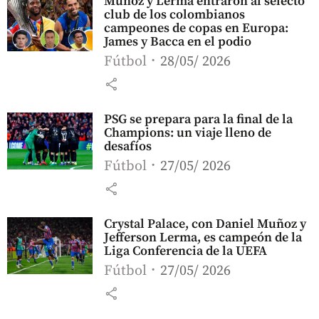
Muñoz y Lerma entraron al selecto
club de los colombianos
campeones de copas en Europa:
James y Bacca en el podio
Fútbol
28/05/ 2026
share
PSG se prepara para la final de la
Champions: un viaje lleno de
desafíos
Fútbol
27/05/ 2026
share
Crystal Palace, con Daniel Muñoz y
Jefferson Lerma, es campeón de la
Liga Conferencia de la UEFA
Fútbol
27/05/ 2026
share