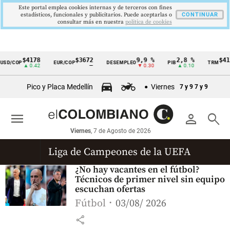
Este portal emplea cookies internas y de terceros con fines
estadísticos, funcionales y publicitarios. Puede aceptarlas o
CONTINUAR
consultar más en nuestra
politica de cookies
$4178
$3672
9,9 %
2,8 %
$417
SD/COP
EUR/COP
DESEMPLEO
PIB
TRM
Cintillo
▲ 0.42
—
▼ 0.30
▲ 0.10
▲
de
Pico y Placa Medellín
Viernes
7 y 9
7 y 9
indicadores
económicos
menu
person
search
Colombia
Viernes
, 7 de Agosto de 2026
Liga de Campeones de la UEFA
¿No hay vacantes en el fútbol?
Técnicos de primer nivel sin equipo
escuchan ofertas
Fútbol
03/08/ 2026
share