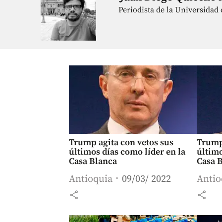
Periodista de la Universidad 
Trump
Trump agita con vetos sus
último
últimos días como líder en la
Casa 
Casa Blanca
Antio
Antioquia
09/03/ 2022
share
share