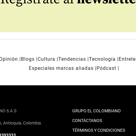
Opinión
Blogs
Cultura
Tendencias
Tecnología
Entret
Especiales marcas aliadas
Pódcast
NO S.A.S
GRUPO EL COLOMBIANO
CONTÁCTANOS
o, Antioquia, Colombia.
2
TÉRMINOS Y CONDICIONES
 3393333