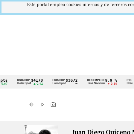
Este portal emplea cookies internas y de terceros con
$4178
$3672
9,9 %
USD/COP
EUR/COP
DESEMPLEO
PIB
Cintillo
Dólar Spot
Euro Spot
Tasa Nacional
Crec. Anua
▲ 0.42
—
▼ 0.30
de
indicadores
graphic_eq
play_arrow
photo_camera
económicos
Colombia
Juan Diego Quiceno