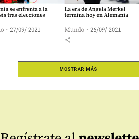
ia se enfrenta a la
La era de Angela Merkel
sis tras elecciones
termina hoy en Alemania
do
27/09/ 2021
Mundo
26/09/ 2021
share
MOSTRAR MÁS
Regístrate al
newslette