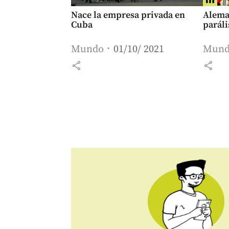
Nace la empresa privada en
Aleman
Cuba
paráli
Mundo
01/10/ 2021
Mun
share
share