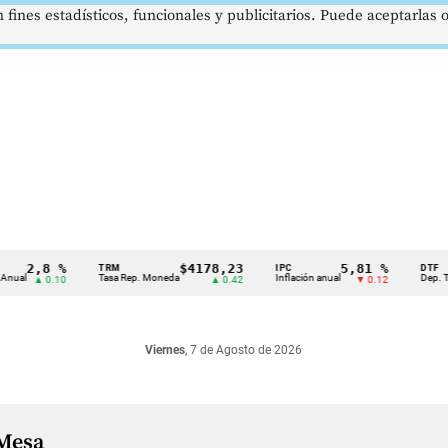
 fines estadísticos, funcionales y publicitarios. Puede aceptarlas
2,8 %
$4178,23
5,81 %
TRM
IPC
DTF
l
Tasa Rep. Moneda
Inflación anual
Dep. Términ
▲ 0.10
▲ 0.42
▼ 0.12
Viernes
, 7 de Agosto de 2026
 Mesa