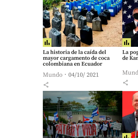
La historia de la caída del
La pop
mayor cargamento de coca
de Ka
colombiana en Ecuador
Mun
Mundo
04/10/ 2021
share
share