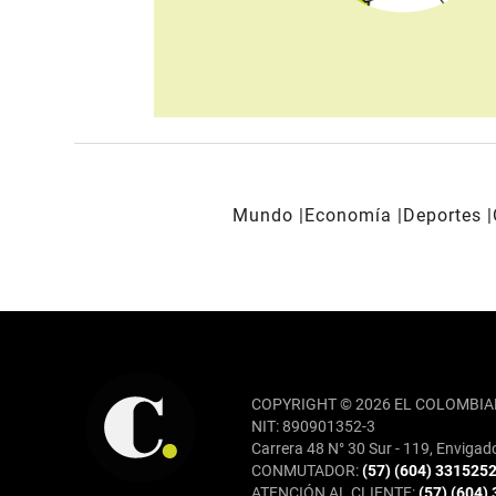
Mundo
Economía
Deportes
REDES SOCIALES
COPYRIGHT © 2026 EL COLOMBIA
NIT: 890901352-3
Carrera 48 N° 30 Sur - 119, Envigad
CONMUTADOR:
(57) (604) 331525
ATENCIÓN AL CLIENTE:
(57) (604)