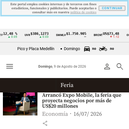
Este portal emplea cookies internas y de terceros con fines
estadísticos, funcionales y publicitarios. Puede aceptarlas o
CONTINUAR
consultar más en nuestra
politica de cookies
12,48 %
$386,1273
$1.750.905
US$73,48
F
UVR
SMMLV
BRENT
OR
Cintillo
▲ 0.05
▲ 0.03
—
▼ 1.12
de
Pico y Placa Medellín
Domingo
no
no
indicadores
económicos
menu
person
search
Domingo
, 9 de Agosto de 2026
Colombia
Feria
Arrancó Expo Mobile, la feria que
proyecta negocios por más de
US$20 millones
Economía
16/07/ 2026
share