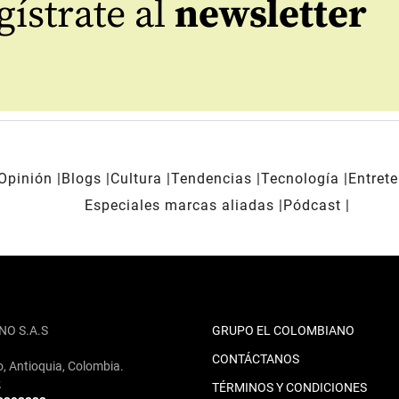
ístrate al
newsletter
Opinión
Blogs
Cultura
Tendencias
Tecnología
Entret
Especiales marcas aliadas
Pódcast
NO S.A.S
GRUPO EL COLOMBIANO
CONTÁCTANOS
o, Antioquia, Colombia.
2
TÉRMINOS Y CONDICIONES