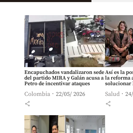
Encapuchados vandalizaron sede
Así es la p
del partido MIRA y Galán acusa a
la reforma a
Petro de incentivar ataques
solucionar l
Colombia
22/05/ 2026
Salud
24
share
share