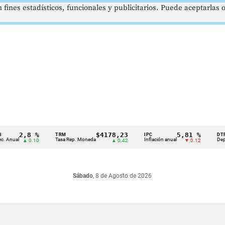
 fines estadísticos, funcionales y publicitarios. Puede aceptarlas
2,8 %
$4178,23
5,81 %
TRM
IPC
DTF
Anual
Tasa Rep. Moneda
Inflación anual
Dep. Té
▲ 0.10
▲ 0.42
▼ 0.12
Sábado
, 8 de Agosto de 2026