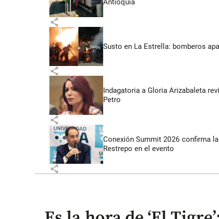
Antioquia
share
Susto en La Estrella: bomberos ap
share
Indagatoria a Gloria Arizabaleta re
Petro
share
Conexión Summit 2026 confirma la 
Restrepo en el evento
share
Es la hora de ‘El Tigre’: