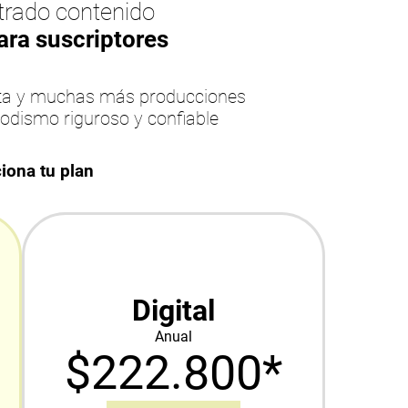
rado contenido
ara suscriptores
esta y muchas más producciones
iodismo riguroso y confiable
iona tu plan
Digital
Anual
$222.800*