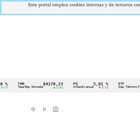
Este portal emplea cookies internas y de terceros con
$4178,23
5,81 %
12,
TRM
IPC
DTF
Cintillo
Tasa Rep. Moneda
Inflación anual
Dep. Término Fijo
▲ 0.42
▼ 0.12
de
indicadores
graphic_eq
play_arrow
photo_camera
económicos
Colombia