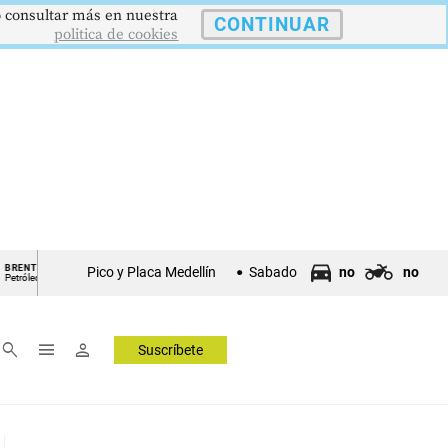
 o consultar más en nuestra
CONTINUAR
politica de cookies
US$73,48
US$3342,60
1621,34 pts
T
ORO
COLCAP
US
Pico y Placa Medellín
Sabado
no
no
eo
Onza Troy
Índ. Bursátil
Dól
▼ 1.12
▲ 8.20
▲ 0.67
search
menu
person
Suscríbete