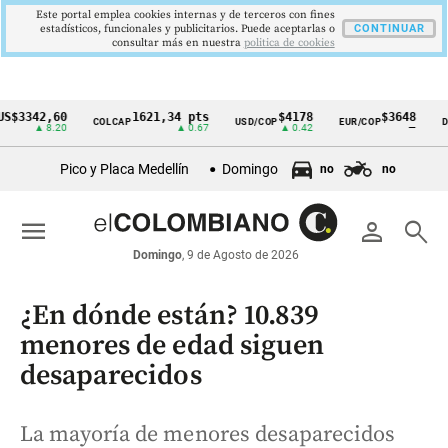
Este portal emplea cookies internas y de terceros con fines
estadísticos, funcionales y publicitarios. Puede aceptarlas o
CONTINUAR
consultar más en nuestra
politica de cookies
42,60
1621,34 pts
$4178
$3648
COLCAP
USD/COP
EUR/COP
DESEMP
Cintillo
▲ 8.20
▲ 0.67
▲ 0.42
—
de
Pico y Placa Medellín
Domingo
no
no
indicadores
económicos
menu
person
search
Colombia
Domingo
, 9 de Agosto de 2026
¿En dónde están? 10.839
menores de edad siguen
desaparecidos
La mayoría de menores desaparecidos