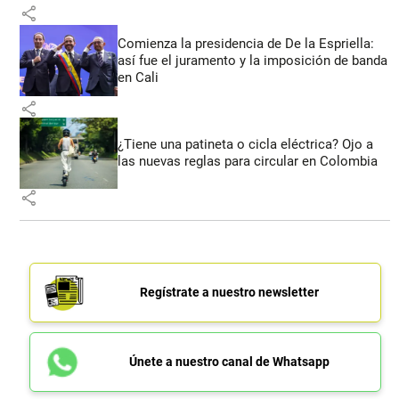
share
Comienza la presidencia de De la Espriella:
así fue el juramento y la imposición de banda
en Cali
share
¿Tiene una patineta o cicla eléctrica? Ojo a
las nuevas reglas para circular en Colombia
share
Regístrate a nuestro newsletter
Únete a nuestro canal de Whatsapp