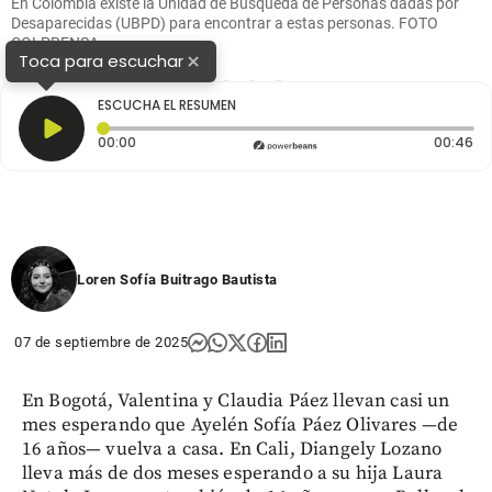
En Colombia existe la Unidad de Búsqueda de Personas dadas por
Desaparecidas (UBPD) para encontrar a estas personas. FOTO
COLPRENSA
×
Toca para escuchar
1
2
3
4
ESCUCHA EL RESUMEN
Tiempo transcurrido: 0 segundos
Du
00:00
00:46
Loren Sofía Buitrago Bautista
07 de septiembre de 2025
En Bogotá, Valentina y Claudia Páez llevan casi un
mes esperando que Ayelén Sofía Páez Olivares —de
16 años— vuelva a casa. En Cali, Diangely Lozano
lleva más de dos meses esperando a su hija Laura