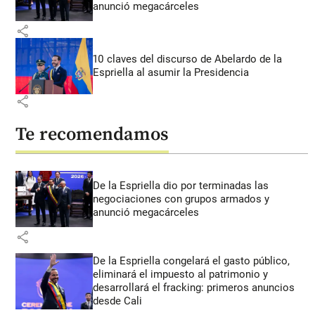
anunció megacárceles
share
10 claves del discurso de Abelardo de la
Espriella al asumir la Presidencia
share
Te recomendamos
De la Espriella dio por terminadas las
negociaciones con grupos armados y
anunció megacárceles
share
De la Espriella congelará el gasto público,
eliminará el impuesto al patrimonio y
desarrollará el fracking: primeros anuncios
desde Cali