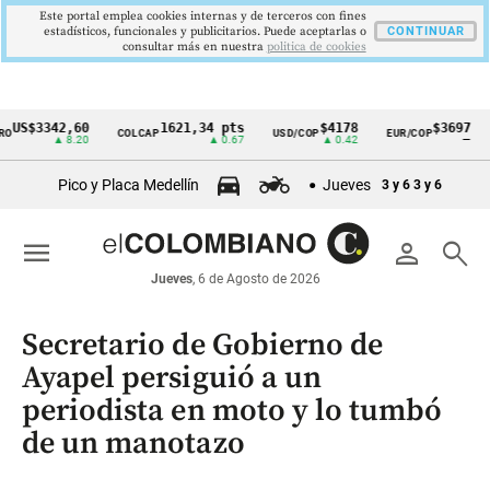
Este portal emplea cookies internas y de terceros con fines
estadísticos, funcionales y publicitarios. Puede aceptarlas o
CONTINUAR
consultar más en nuestra
politica de cookies
$3342,60
1621,34 pts
$4178
$3697
COLCAP
USD/COP
EUR/COP
DES
Cintillo
▲ 8.20
▲ 0.67
▲ 0.42
—
de
Pico y Placa Medellín
Jueves
3 y 6
3 y 6
indicadores
económicos
menu
person
search
Colombia
Jueves
, 6 de Agosto de 2026
Secretario de Gobierno de
Ayapel persiguió a un
periodista en moto y lo tumbó
de un manotazo