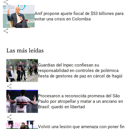
share
Anif propone ajuste fiscal de $53 billones para
evitar una crisis en Colombia
share
Las más leídas
Guardias del Inpec confiesan su
responsabilidad en controles de polémica
fiesta de gestores de paz en cárcel de Itagüí
share
Procesaron a reconocida promesa del São
Paulo por atropellar y matar a un anciano en
Brasil: quedó en libertad
share
Volvió una lesión que amenaza con poner fin