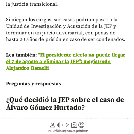
la justicia transicional.
Si niegan los cargos, sus casos podrían pasar a la
Unidad de Investigación y Acusación de la JEP y
terminar en un juicio adversarial, con penas de
hasta 20 años de prisión en caso de ser condenados.
Lea también:
“El presidente electo no puede llegar
el 7 de agosto a eliminar la JEP”: magistrado
Alejandro Ramelli
Preguntas y respuestas
¿Qué decidió la JEP sobre el caso de
Álvaro Gómez Hurtado?
La JEP imputó a 27 exintegrantes de las Farc por varios
person
graphic_eq
play_arrow
photo_camera
account_circle
hechos violentos, entre ellos el asesinato de Álvaro
Mi Perfil
Pódcast
Reportajes gráficos
Videos
Suscríbete