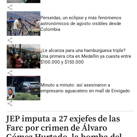
share
Perseidas, un eclipse y más fenómenos
astronómicos de agosto visibles desde
Colombia
share
¿Le alcanza para una hamburguesa triple?
Una primera cita en Medellín ya cuesta entre
$100.000 y $150.000
share
Minuto a minuto: así asesinaron a
empresario aguacatero en mall de Envigado
share
JEP imputa a 27 exjefes de las
Farc por crimen de Álvaro