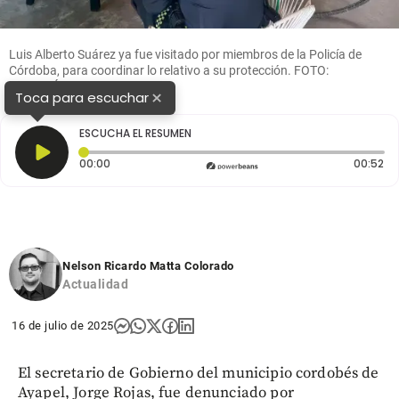
Luis Alberto Suárez ya fue visitado por miembros de la Policía de
Córdoba, para coordinar lo relativo a su protección. FOTO:
CORTESÍA.
×
Toca para escuchar
ESCUCHA EL RESUMEN
Tiempo transcurrido: 0 segundos
Du
00:00
00:52
Nelson Ricardo Matta Colorado
Actualidad
16 de julio de 2025
El secretario de Gobierno del municipio cordobés de
Ayapel, Jorge Rojas, fue denunciado por