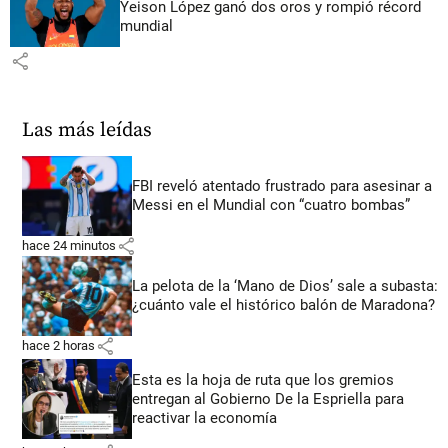
Yeison López ganó dos oros y rompió récord
mundial
share
Las más leídas
FBI reveló atentado frustrado para asesinar a
Messi en el Mundial con “cuatro bombas”
share
hace 24 minutos
La pelota de la ‘Mano de Dios’ sale a subasta:
¿cuánto vale el histórico balón de Maradona?
share
hace 2 horas
Esta es la hoja de ruta que los gremios
entregan al Gobierno De la Espriella para
reactivar la economía