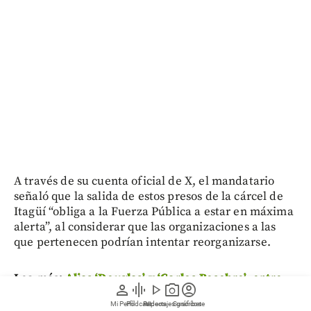
A través de su cuenta oficial de X, el mandatario
señaló que la salida de estos presos de la cárcel de
Itagüí “obliga a la Fuerza Pública a estar en máxima
alerta”, al considerar que las organizaciones a las
que pertenecen podrían intentar reorganizarse.
Lea más:
Alias ‘Douglas’ y ‘Carlos Pesebre’, entre
person
graphic_eq
play_arrow
photo_camera
account_circle
los trasladados de la cárcel de Itagüí
Mi Perfil
Pódcast
Reportajes gráficos
Videos
Suscríbete