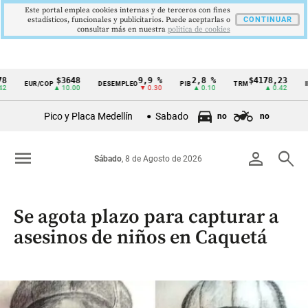
Este portal emplea cookies internas y de terceros con fines
estadísticos, funcionales y publicitarios. Puede aceptarlas o
CONTINUAR
consultar más en nuestra
politica de cookies
$3648
9,9 %
2,8 %
$4178,23
5,8
EUR/COP
DESEMPLEO
PIB
TRM
IPC
Cintillo
▲ 10.00
▼ 0.30
▲ 0.10
▲ 0.42
▼ 
de
Pico y Placa Medellín
Sabado
no
no
indicadores
económicos
menu
person
search
Sábado
, 8 de Agosto de 2026
Colombia
Se agota plazo para capturar a
asesinos de niños en Caquetá