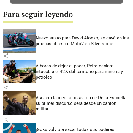
Para seguir leyendo
Nuevo susto para David Alonso, se cayó en las
pruebas libres de Moto2 en Silverstone
share
A horas de dejar el poder, Petro declara
intocable el 42% del territorio para minería y
petróleo
share
Así será la inédita posesión de De la Espriella:
su primer discurso será desde un cantón
militar
share
¡Gokú volvió a sacar todos sus poderes!