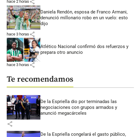
share
hace 2 horas
Daniela Rendón, esposa de Franco Armani,
denunció millonario robo en un vuelo: esto
dijo
share
hace 3 horas
Atlético Nacional confirmó dos refuerzos y
prepara otro anuncio
share
hace 3 horas
Te recomendamos
De la Espriella dio por terminadas las
negociaciones con grupos armados y
anunció megacárceles
share
De la Espriella congelará el gasto público,