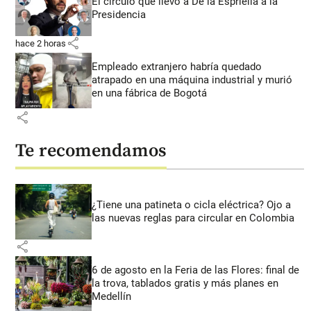
El círculo que llevó a De la Espriella a la
Presidencia
share
hace 2 horas
Empleado extranjero habría quedado
atrapado en una máquina industrial y murió
en una fábrica de Bogotá
share
Te recomendamos
¿Tiene una patineta o cicla eléctrica? Ojo a
las nuevas reglas para circular en Colombia
share
6 de agosto en la Feria de las Flores: final de
la trova, tablados gratis y más planes en
Medellín