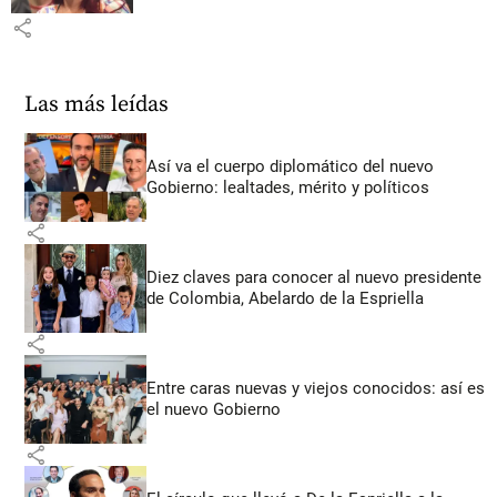
share
Las más leídas
Así va el cuerpo diplomático del nuevo
Gobierno: lealtades, mérito y políticos
share
Diez claves para conocer al nuevo presidente
de Colombia, Abelardo de la Espriella
share
Entre caras nuevas y viejos conocidos: así es
el nuevo Gobierno
share