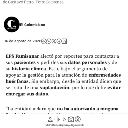
de Gustavo Petro. Foto: Colprensa
El Colombiano
06 de agosto de 2026
EPS Famisanar
alertó por reportes para contactar a
sus
pacientes
y pedirles sus
datos personales
y de
su
historia clínica
. Esto, bajo el argumento de
apoyar la gestión para la atención de
enfermedades
huérfanas
. Sin embargo, desde la entidad dicen que
se trata de una
suplantación
, por lo que debe
evitar
entregar sus datos
.
“La entidad aclara que
no ha autorizado a ninguna
fundación u organización
para contactar a los
person
graphic_eq
play_arrow
photo_camera
account_circle
afiliados en nombre de
EPS Famisanar
con el fin de
Mi Perfil
Pódcast
Reportajes gráficos
Videos
Suscríbete
solicitar
datos personales
o gestionar dichas