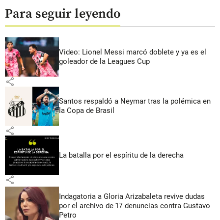
Para seguir leyendo
Video: Lionel Messi marcó doblete y ya es el
goleador de la Leagues Cup
share
Santos respaldó a Neymar tras la polémica en
la Copa de Brasil
share
La batalla por el espíritu de la derecha
share
Indagatoria a Gloria Arizabaleta revive dudas
por el archivo de 17 denuncias contra Gustavo
Petro