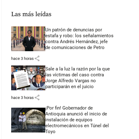
Las más leídas
Un patrón de denuncias por
estafa y robo: los señalamientos
contra Andrés Hernández, jefe
de comunicaciones de Petro
share
hace 3 horas
Sale a la luz la razón por la que
las víctimas del caso contra
Jorge Alfredo Vargas no
participarán en el juicio
share
hace 3 horas
¡Por fin! Gobernador de
Antioquia anunció el inicio de
instalación de equipos
electromecánicos en Túnel del
Toyo