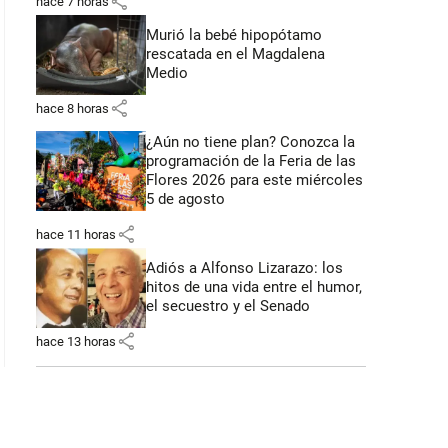
share
hace 7 horas
: 49 segundos
Murió la bebé hipopótamo
rescatada en el Magdalena
Medio
share
hace 8 horas
¿Aún no tiene plan? Conozca la
programación de la Feria de las
Flores 2026 para este miércoles
5 de agosto
share
hace 11 horas
Adiós a Alfonso Lizarazo: los
hitos de una vida entre el humor,
el secuestro y el Senado
share
hace 13 horas