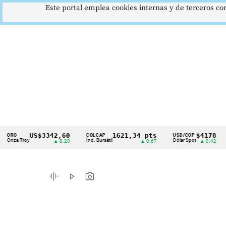
Este portal emplea cookies internas y de terceros con
US$3342,60
1621,34 pts
$4178
COLCAP
USD/COP
EUR/
Cintillo
Troy
Índ. Bursátil
Dólar Spot
Euro 
▲ 8.20
▲ 0.67
▲ 0.42
de
indicadores
graphic_eq
play_arrow
photo_camera
económicos
Colombia