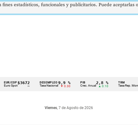
 fines estadísticos, funcionales y publicitarios. Puede aceptarlas
$3672
9,9 %
2,8 %
$4
COP
DESEMPLEO
PIB
TRM
Spot
Tasa Nacional
Crec. Anual
Tasa Rep. Moneda
—
▼ 0.30
▲ 0.10
Viernes
, 7 de Agosto de 2026