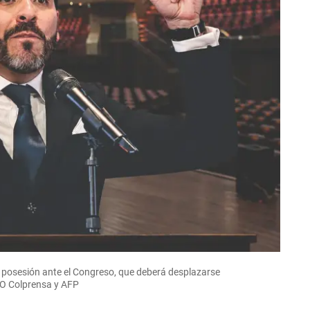
rá posesión ante el Congreso, que deberá desplazarse
TO Colprensa y AFP