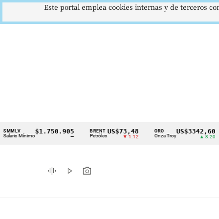
Este portal emplea cookies internas y de terceros con
$1.750.905
US$73,48
US$3342,60
V
BRENT
ORO
CO
Cintillo
 Mínimo
Petróleo
Onza Troy
Índ
—
▼ 1.12
▲ 8.20
de
indicadores
graphic_eq
play_arrow
photo_camera
económicos
Colombia