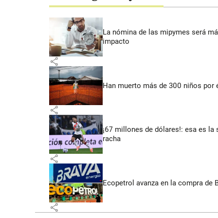
La nómina de las mipymes será más
impacto
share
Han muerto más de 300 niños por 
share
¡67 millones de dólares!: esa es la 
racha
share
Ecopetrol avanza en la compra de B
share