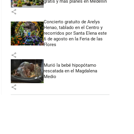
gratis y más planes en Medellín
share
Concierto gratuito de Arelys
Henao, tablado en el Centro y
recorridos por Santa Elena este
6 de agosto en la Feria de las
Flores
share
Murió la bebé hipopótamo
rescatada en el Magdalena
Medio
share