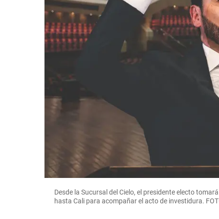
Desde la Sucursal del Cielo, el presidente electo toma
hasta Cali para acompañar el acto de investidura. FO