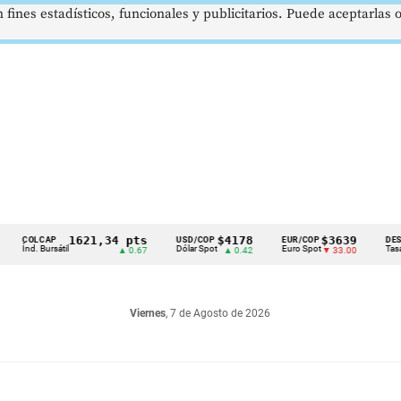
 fines estadísticos, funcionales y publicitarios. Puede aceptarlas
1621,34 pts
$4178
$3639
LCAP
USD/COP
EUR/COP
DESEMPLE
. Bursátil
Dólar Spot
Euro Spot
Tasa Naciona
▲ 0.67
▲ 0.42
▼ 33.00
Viernes
, 7 de Agosto de 2026