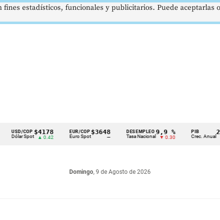
 fines estadísticos, funcionales y publicitarios. Puede aceptarlas
$4178
$3648
9,9 %
2,8 %
D/COP
EUR/COP
DESEMPLEO
PIB
lar Spot
Euro Spot
Tasa Nacional
Crec. Anual
▲ 0.42
—
▼ 0.30
▲ 0.10
Domingo
, 9 de Agosto de 2026