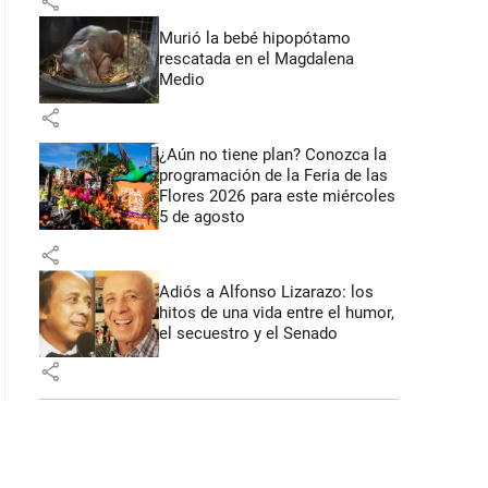
share
Murió la bebé hipopótamo
rescatada en el Magdalena
Medio
 52 segundos
share
¿Aún no tiene plan? Conozca la
programación de la Feria de las
Flores 2026 para este miércoles
5 de agosto
share
Adiós a Alfonso Lizarazo: los
hitos de una vida entre el humor,
el secuestro y el Senado
share