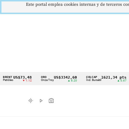
Este portal emplea cookies internas y de terceros con
US$73,48
US$3342,60
1621,34 pts
T
ORO
COLCAP
US
Cintillo
leo
Onza Troy
Índ. Bursátil
Dó
▼ 1.12
▲ 8.20
▲ 0.67
de
indicadores
graphic_eq
play_arrow
photo_camera
económicos
Colombia