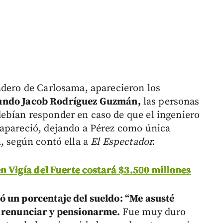
adero de Carlosama, aparecieron los
undo Jacob Rodríguez Guzmán,
las personas
ebían responder en caso de que el ingeniero
sapareció, dejando a Pérez como única
, según contó ella a
El Espectador.
en Vigía del Fuerte costará $3.500 millones
 un porcentaje del sueldo: “Me asusté
e renunciar y pensionarme.
Fue muy duro