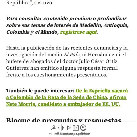
República”, sostuvo.
Para consultar contenido premium o profundizar
sobre sus temas de interés de Medellín, Antioquia,
Colombia y el Mundo,
regístrese aquí
.
Hasta la publicación de las recientes denuncias y la
investigación del medio
El País
, ni Hernández ni el
bufete de abogados del doctor Julio César Ortiz
Gutiérrez han emitido alguna respuesta formal
frente a los cuestionamientos presentados.
También le puede interesar:
De la Espriella sacará
a Colombia de la Ruta de la Seda de China, afirma
Nate Morris, candidato a embajador de EE. UU.
Bloque de preguntas y respuestas
person
graphic_eq
play_arrow
photo_camera
account_circle
¿En qué estado judicial se encuentra
Mi Perfil
Pódcast
Reportajes gráficos
Videos
Suscríbete