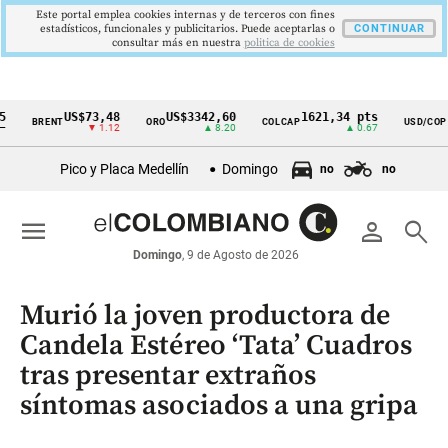
Este portal emplea cookies internas y de terceros con fines
estadísticos, funcionales y publicitarios. Puede aceptarlas o
CONTINUAR
consultar más en nuestra
politica de cookies
US$73,48
US$3342,60
1621,34 pts
$417
BRENT
ORO
COLCAP
USD/COP
Cintillo
▼ 1.12
▲ 8.20
▲ 0.67
▲ 0.4
de
Pico y Placa Medellín
Domingo
no
no
indicadores
económicos
menu
person
search
Colombia
Domingo
, 9 de Agosto de 2026
Murió la joven productora de
Candela Estéreo ‘Tata’ Cuadros
tras presentar extraños
síntomas asociados a una gripa