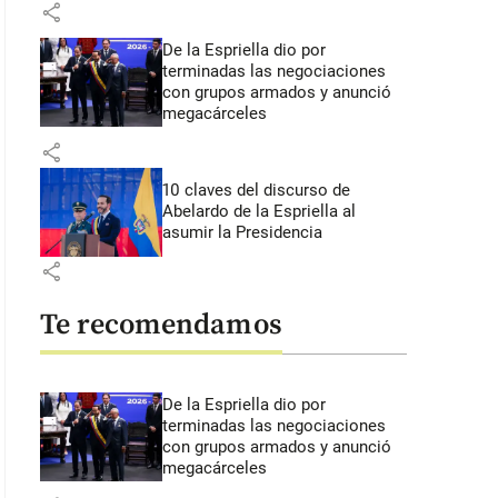
share
De la Espriella dio por
terminadas las negociaciones
con grupos armados y anunció
megacárceles
share
10 claves del discurso de
Abelardo de la Espriella al
asumir la Presidencia
share
Te recomendamos
De la Espriella dio por
terminadas las negociaciones
con grupos armados y anunció
megacárceles