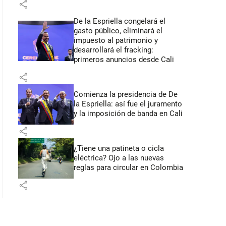
share
De la Espriella congelará el
gasto público, eliminará el
impuesto al patrimonio y
desarrollará el fracking:
primeros anuncios desde Cali
share
Comienza la presidencia de De
la Espriella: así fue el juramento
y la imposición de banda en Cali
share
¿Tiene una patineta o cicla
eléctrica? Ojo a las nuevas
reglas para circular en Colombia
share