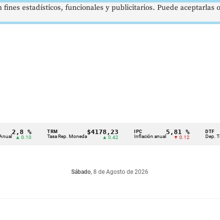
 fines estadísticos, funcionales y publicitarios. Puede aceptarlas
,8 %
$4178,23
5,81 %
TRM
IPC
DTF
Tasa Rep. Moneda
Inflación anual
Dep. Término F
▲ 0.10
▲ 0.42
▼ 0.12
Sábado
, 8 de Agosto de 2026