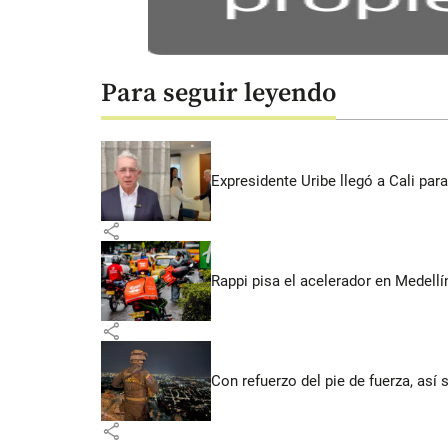
Para seguir leyendo
Expresidente Uribe llegó a Cali para
share
Rappi pisa el acelerador en Medel
share
Con refuerzo del pie de fuerza, así 
share