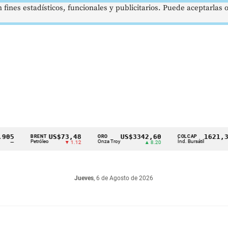
 fines estadísticos, funcionales y publicitarios. Puede aceptarlas
US$73,48
US$3342,60
1621,34 pt
BRENT
ORO
COLCAP
Petróleo
Onza Troy
Índ. Bursátil
▼ 1.12
▲ 8.20
▲ 0.6
Jueves
, 6 de Agosto de 2026