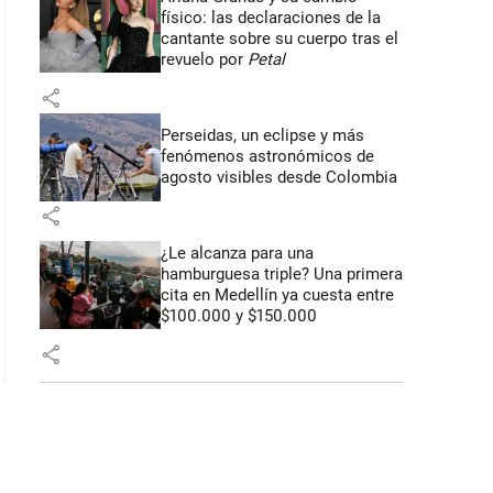
físico: las declaraciones de la
cantante sobre su cuerpo tras el
revuelo por
Petal
share
Perseidas, un eclipse y más
fenómenos astronómicos de
agosto visibles desde Colombia
share
¿Le alcanza para una
hamburguesa triple? Una primera
cita en Medellín ya cuesta entre
$100.000 y $150.000
share