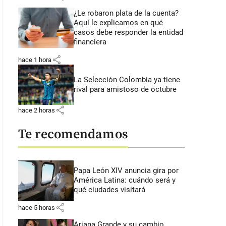
¿Le robaron plata de la cuenta?
Aquí le explicamos en qué
casos debe responder la entidad
financiera
share
hace 1 hora
La Selección Colombia ya tiene
rival para amistoso de octubre
share
hace 2 horas
Te recomendamos
Papa León XIV anuncia gira por
América Latina: cuándo será y
qué ciudades visitará
share
hace 5 horas
Ariana Grande y su cambio