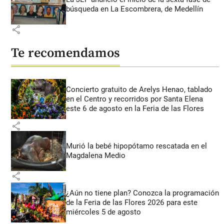
búsqueda en La Escombrera, de Medellín
share
Te recomendamos
Concierto gratuito de Arelys Henao, tablado
en el Centro y recorridos por Santa Elena
este 6 de agosto en la Feria de las Flores
share
Murió la bebé hipopótamo rescatada en el
Magdalena Medio
share
¿Aún no tiene plan? Conozca la programación
de la Feria de las Flores 2026 para este
miércoles 5 de agosto