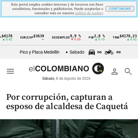
Este portal emplea cookies internas y de terceros con fines
estadísticos, funcionales y publicitarios. Puede aceptarlas o
CONTINUAR
consultar más en nuestra
politica de cookies
8
$3639
9,9 %
2,8 %
$4178,23
EUR/COP
DESEMPLEO
PIB
TRM
IP
Cintillo
2
—
▼ 0.30
▲ 0.10
▲ 0.42
de
Pico y Placa Medellín
Sabado
no
no
indicadores
económicos
menu
person
search
Colombia
Sábado
, 8 de Agosto de 2026
Por corrupción, capturan a
esposo de alcaldesa de Caquetá