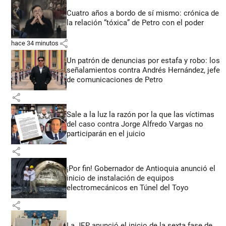
Cuatro años a bordo de sí mismo: crónica de
la relación “tóxica” de Petro con el poder
share
hace 34 minutos
Un patrón de denuncias por estafa y robo: los
señalamientos contra Andrés Hernández, jefe
de comunicaciones de Petro
share
Sale a la luz la razón por la que las víctimas
del caso contra Jorge Alfredo Vargas no
participarán en el juicio
share
¡Por fin! Gobernador de Antioquia anunció el
inicio de instalación de equipos
electromecánicos en Túnel del Toyo
share
La JEP anunció el inicio de la sexta fase de