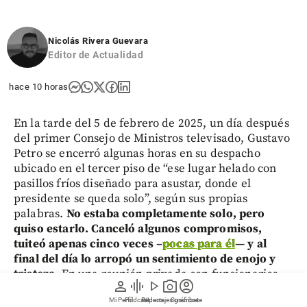
Nicolás Rivera Guevara
Editor de Actualidad
hace 10 horas
En la tarde del 5 de febrero de 2025, un día después
del primer Consejo de Ministros televisado, Gustavo
Petro se encerró algunas horas en su despacho
ubicado en el tercer piso de “ese lugar helado con
pasillos fríos diseñado para asustar, donde el
presidente se queda solo”, según sus propias
palabras.
No estaba completamente solo, pero
quiso estarlo. Canceló algunos compromisos,
tuiteó apenas cinco veces –
pocas para él
— y al
final del día lo arropó un sentimiento de enojo y
tristeza.
En una reunión privada con funcionarios
person
graphic_eq
play_arrow
photo_camera
account_circle
que prefieren no revelar su identidad, al presidente
Mi Perfil
Pódcast
Reportajes gráficos
Videos
Suscríbete
se le cayeron un par de lágrimas de impotencia.