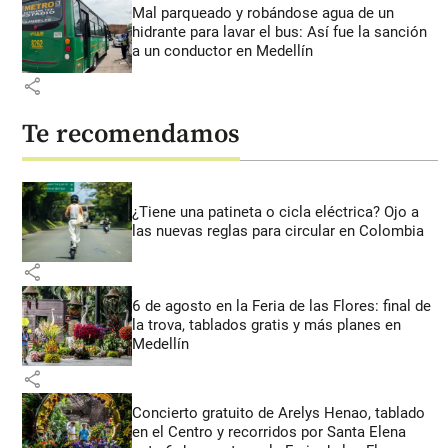
Mal parqueado y robándose agua de un
hidrante para lavar el bus: Así fue la sanción
a un conductor en Medellín
share
Te recomendamos
¿Tiene una patineta o cicla eléctrica? Ojo a
las nuevas reglas para circular en Colombia
share
6 de agosto en la Feria de las Flores: final de
la trova, tablados gratis y más planes en
Medellín
share
Concierto gratuito de Arelys Henao, tablado
en el Centro y recorridos por Santa Elena