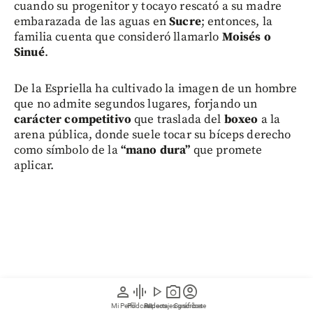
cuando su progenitor y tocayo rescató a su madre
embarazada de las aguas en
Sucre
; entonces, la
familia cuenta que consideró llamarlo
Moisés o
Sinué
.
De la Espriella ha cultivado la imagen de un hombre
que no admite segundos lugares, forjando un
carácter competitivo
que traslada del
boxeo
a la
arena pública, donde suele tocar su bíceps derecho
como símbolo de la
“mano dura”
que promete
aplicar.
person
graphic_eq
play_arrow
photo_camera
account_circle
Mi Perfil
Pódcast
Reportajes gráficos
Videos
Suscríbete