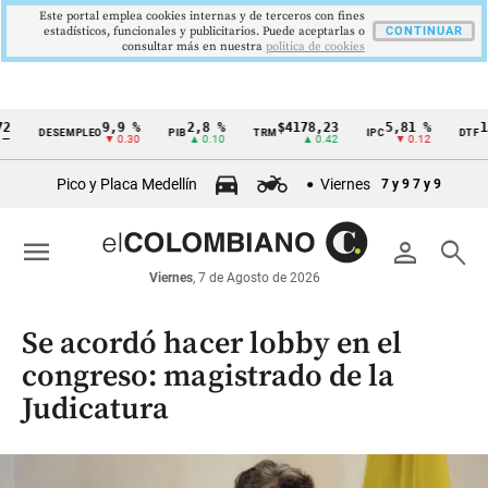
Este portal emplea cookies internas y de terceros con fines
estadísticos, funcionales y publicitarios. Puede aceptarlas o
CONTINUAR
consultar más en nuestra
politica de cookies
9,9 %
2,8 %
$4178,23
5,81 %
12,48
DESEMPLEO
PIB
TRM
IPC
DTF
Cintillo
▼ 0.30
▲ 0.10
▲ 0.42
▼ 0.12
▲ 0.
de
Pico y Placa Medellín
Viernes
7 y 9
7 y 9
indicadores
económicos
menu
person
search
Colombia
Viernes
, 7 de Agosto de 2026
Se acordó hacer lobby en el
congreso: magistrado de la
Judicatura