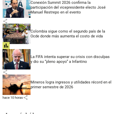
Conexión Summit 2026 confirma la
participación del vicepresidente electo José
Manuel Restrepo en el evento
share
Colombia sigue como el segundo país de la
Ocde donde más aumenta el costo de vida
share
La FIFA intenta superar su crisis con disculpas
y dio su “pleno apoyo” a Infantino
share
Mineros logra ingresos y utilidades récord en el
primer semestre de 2026
share
hace 10 horas