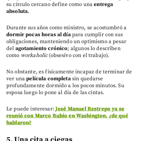
su círculo cercano define como una
entrega
absoluta
.
Durante sus años como ministro, se acostumbró a
dormir pocas horas al día
para cumplir con sus
obligaciones, manteniendo un optimismo a pesar
del
agotamiento crónico
; algunos lo describen
como
workaholic
(obsesivo con el trabajo).
No obstante, es físicamente incapaz de terminar de
ver una
película completa
sin quedarse
profundamente dormido a los pocos minutos. Su
esposa luego lo pone al día de las cintas.
Le puede interesar:
José Manuel Restrepo ya se
reunió con Marco Rubio en Washington, ¿de qué
hablaron?
5. Una cita a ciegas