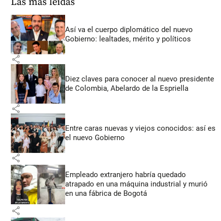
Las más leídas
Así va el cuerpo diplomático del nuevo
Gobierno: lealtades, mérito y políticos
share
Diez claves para conocer al nuevo presidente
de Colombia, Abelardo de la Espriella
share
Entre caras nuevas y viejos conocidos: así es
el nuevo Gobierno
share
Empleado extranjero habría quedado
atrapado en una máquina industrial y murió
en una fábrica de Bogotá
share