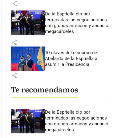
share
De la Espriella dio por
terminadas las negociaciones
con grupos armados y anunció
megacárceles
share
10 claves del discurso de
Abelardo de la Espriella al
asumir la Presidencia
share
Te recomendamos
De la Espriella dio por
terminadas las negociaciones
con grupos armados y anunció
megacárceles