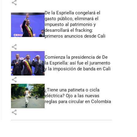
share
De la Espriella congelará el
gasto público, eliminará el
impuesto al patrimonio y
desarrollará el fracking:
primeros anuncios desde Cali
share
Comienza la presidencia de De
la Espriella: así fue el juramento
y la imposición de banda en Cali
share
¿Tiene una patineta o cicla
eléctrica? Ojo a las nuevas
reglas para circular en Colombia
share