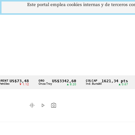
Este portal emplea cookies internas y de terceros con
$73,48
US$3342,60
1621,34 pts
ORO
COLCAP
USD/CO
Cintillo
Onza Troy
Índ. Bursátil
Dólar Spo
▼ 1.12
▲ 8.20
▲ 0.67
de
indicadores
graphic_eq
play_arrow
photo_camera
económicos
Colombia