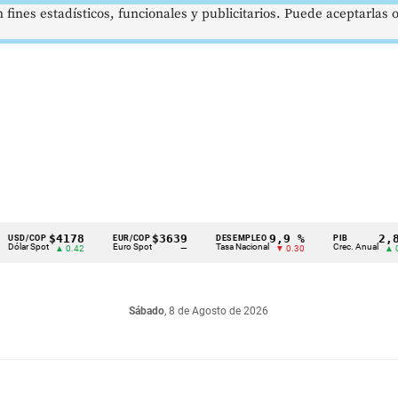
 fines estadísticos, funcionales y publicitarios. Puede aceptarlas
$4178
$3639
9,9 %
2,8 %
P
EUR/COP
DESEMPLEO
PIB
t
Euro Spot
Tasa Nacional
Crec. Anual
▲ 0.42
—
▼ 0.30
▲ 0.10
Sábado
, 8 de Agosto de 2026