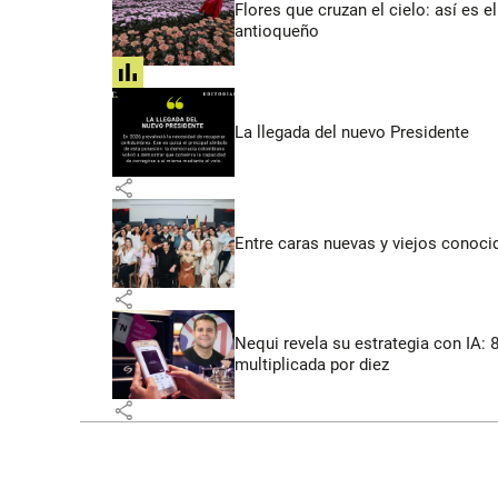
Flores que cruzan el cielo: así es
antioqueño
share
La llegada del nuevo Presidente
share
Entre caras nuevas y viejos conoci
share
Nequi revela su estrategia con IA:
multiplicada por diez
share