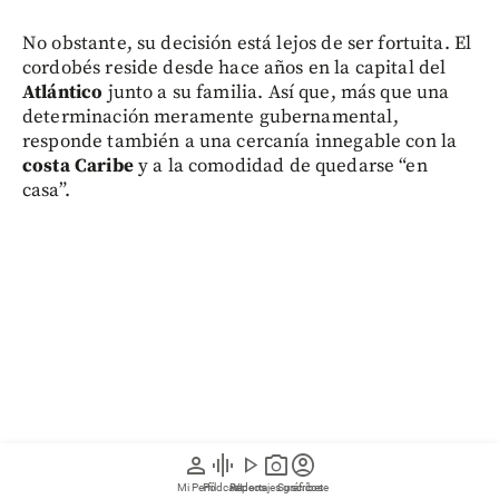
No obstante, su decisión está lejos de ser fortuita. El
cordobés reside desde hace años en la capital del
Atlántico
junto a su familia. Así que, más que una
determinación meramente gubernamental,
responde también a una cercanía innegable con la
costa Caribe
y a la comodidad de quedarse “en
casa”.
person
graphic_eq
play_arrow
photo_camera
account_circle
Mi Perfil
Pódcast
Reportajes gráficos
Videos
Suscríbete