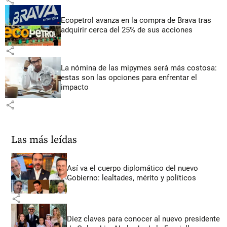
Ecopetrol avanza en la compra de Brava tras
adquirir cerca del 25% de sus acciones
share
La nómina de las mipymes será más costosa:
estas son las opciones para enfrentar el
impacto
share
Las más leídas
Así va el cuerpo diplomático del nuevo
Gobierno: lealtades, mérito y políticos
share
Diez claves para conocer al nuevo presidente