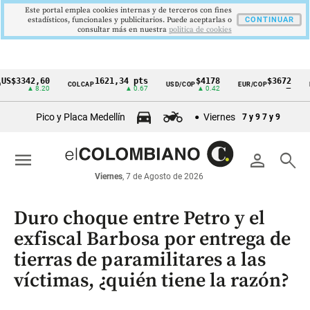
Este portal emplea cookies internas y de terceros con fines
estadísticos, funcionales y publicitarios. Puede aceptarlas o
CONTINUAR
consultar más en nuestra
politica de cookies
342,60
1621,34 pts
$4178
$3672
COLCAP
USD/COP
EUR/COP
DESEM
Cintillo
▲ 8.20
▲ 0.67
▲ 0.42
—
de
Pico y Placa Medellín
Viernes
7 y 9
7 y 9
indicadores
económicos
menu
person
search
Colombia
Viernes
, 7 de Agosto de 2026
Duro choque entre Petro y el
exfiscal Barbosa por entrega de
tierras de paramilitares a las
víctimas, ¿quién tiene la razón?