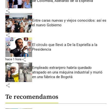
de Colombia, Abelardo de la Espriella
share
Entre caras nuevas y viejos conocidos: así es
el nuevo Gobierno
share
El círculo que llevó a De la Espriella a la
Presidencia
share
hace 1 hora
Empleado extranjero habría quedado
atrapado en una máquina industrial y murió
en una fábrica de Bogotá
share
Te recomendamos