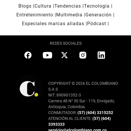
Blogs
Cultura
Tendencias
Tecnología
Entretenimiento
Multimedia
Generación
Especiales marcas aliadas
Pódcast
REDES SOCIALES
COPYRIGHT © 2026 EL COLOMBIANO
S.A.S
NIT: 890901352-3
Carrera 48 N° 30 Sur - 119, Envigado,
Antioquia, Colombia.
CONMUTADOR:
(57) (604) 3315252
ATENCIÓN AL CLIENTE:
(57) (604)
3393333
servicio@elcolombiano.com.co