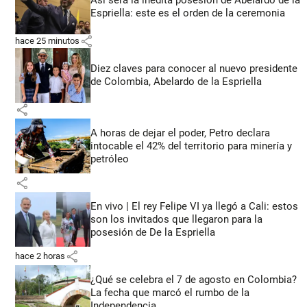
Espriella: este es el orden de la ceremonia
share
hace 25 minutos
Diez claves para conocer al nuevo presidente
de Colombia, Abelardo de la Espriella
share
A horas de dejar el poder, Petro declara
intocable el 42% del territorio para minería y
petróleo
share
En vivo | El rey Felipe VI ya llegó a Cali: estos
son los invitados que llegaron para la
posesión de De la Espriella
share
hace 2 horas
¿Qué se celebra el 7 de agosto en Colombia?
La fecha que marcó el rumbo de la
Independencia