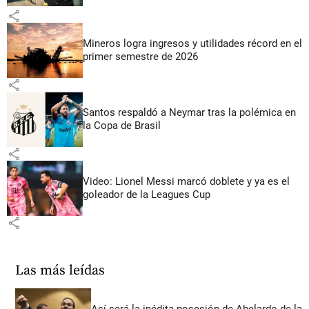
share
Mineros logra ingresos y utilidades récord en el
primer semestre de 2026
share
Santos respaldó a Neymar tras la polémica en
la Copa de Brasil
share
Video: Lionel Messi marcó doblete y ya es el
goleador de la Leagues Cup
share
Las más leídas
Así será la inédita posesión de Abelardo de la