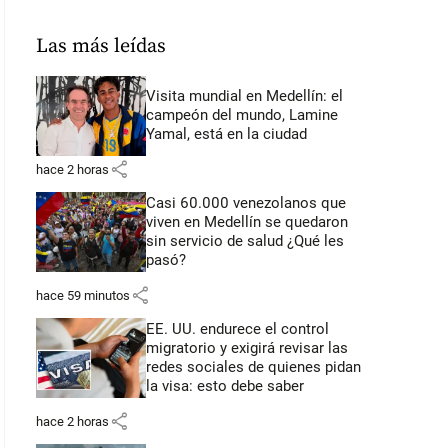
Las más leídas
Visita mundial en Medellín: el
campeón del mundo, Lamine
Yamal, está en la ciudad
share
hace 2 horas
Casi 60.000 venezolanos que
viven en Medellín se quedaron
sin servicio de salud ¿Qué les
pasó?
share
hace 59 minutos
EE. UU. endurece el control
migratorio y exigirá revisar las
redes sociales de quienes pidan
la visa: esto debe saber
share
hace 2 horas