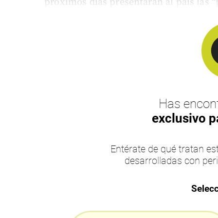
próximos días presentarán al país las “p
Has encont
exclusivo p
Entérate de qué tratan 
desarrolladas con per
Selecc