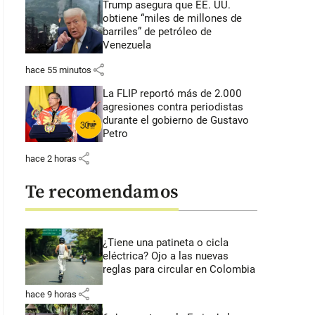
Trump asegura que EE. UU.
obtiene “miles de millones de
barriles” de petróleo de
Venezuela
share
hace 55 minutos
La FLIP reportó más de 2.000
agresiones contra periodistas
durante el gobierno de Gustavo
Petro
share
hace 2 horas
Te recomendamos
¿Tiene una patineta o cicla
eléctrica? Ojo a las nuevas
reglas para circular en Colombia
share
hace 9 horas