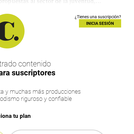
ropuestas al sector de la juventud,...
¿Tienes una suscripción?
INICIA SESIÓN
rado contenido
ara suscriptores
esta y muchas más producciones
iodismo riguroso y confiable
iona tu plan