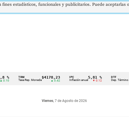
 fines estadísticos, funcionales y publicitarios. Puede aceptarlas
$4178,23
5,81 %
12,
TRM
IPC
DTF
Tasa Rep. Moneda
Inflación anual
Dep. Término Fijo
▲ 0.42
▼ 0.12
Viernes
, 7 de Agosto de 2026