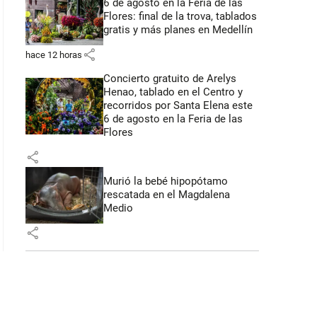
6 de agosto en la Feria de las
Flores: final de la trova, tablados
gratis y más planes en Medellín
share
hace 12 horas
Concierto gratuito de Arelys
Henao, tablado en el Centro y
recorridos por Santa Elena este
6 de agosto en la Feria de las
Flores
share
Murió la bebé hipopótamo
rescatada en el Magdalena
Medio
share