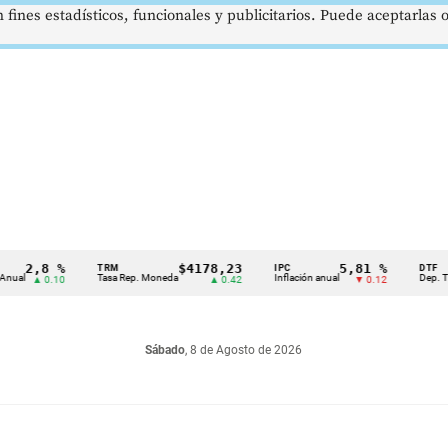
 fines estadísticos, funcionales y publicitarios. Puede aceptarlas
,8 %
$4178,23
5,81 %
TRM
IPC
DTF
Tasa Rep. Moneda
Inflación anual
Dep. Término F
 0.10
▲ 0.42
▼ 0.12
Sábado
, 8 de Agosto de 2026