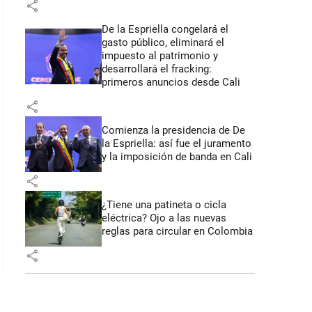
share
De la Espriella congelará el
gasto público, eliminará el
impuesto al patrimonio y
desarrollará el fracking:
primeros anuncios desde Cali
share
Comienza la presidencia de De
la Espriella: así fue el juramento
y la imposición de banda en Cali
share
¿Tiene una patineta o cicla
eléctrica? Ojo a las nuevas
reglas para circular en Colombia
share