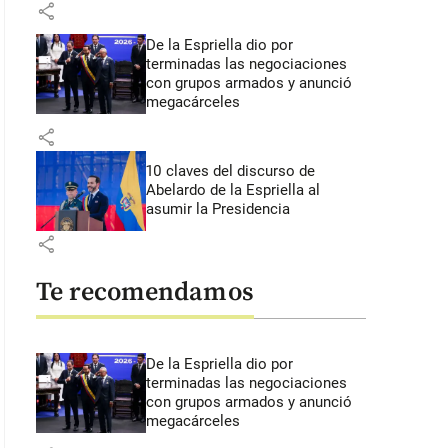
share
De la Espriella dio por
terminadas las negociaciones
con grupos armados y anunció
megacárceles
share
10 claves del discurso de
Abelardo de la Espriella al
asumir la Presidencia
share
Te recomendamos
De la Espriella dio por
terminadas las negociaciones
con grupos armados y anunció
megacárceles