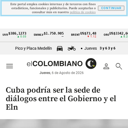
Este portal emplea cookies internas y de terceros con fines
estadísticos, funcionales y publicitarios. Puede aceptarlas o
CONTINUAR
consultar más en nuestra
politica de cookies
$386,1273
$1.750.905
US$73,48
US$3342,60
SMMLV
BRENT
ORO
Cintillo
▲ 0.03
—
▼ 1.12
▲ 8.20
de
Pico y Placa Medellín
Jueves
3 y 6
3 y 6
indicadores
económicos
menu
person
search
Colombia
Jueves
, 6 de Agosto de 2026
Cuba podría ser la sede de
diálogos entre el Gobierno y el
Eln