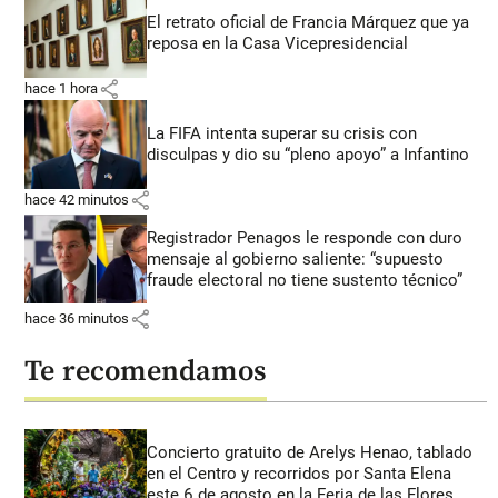
El retrato oficial de Francia Márquez que ya
reposa en la Casa Vicepresidencial
share
hace 1 hora
La FIFA intenta superar su crisis con
disculpas y dio su “pleno apoyo” a Infantino
share
hace 42 minutos
Registrador Penagos le responde con duro
mensaje al gobierno saliente: “supuesto
fraude electoral no tiene sustento técnico”
share
hace 36 minutos
Te recomendamos
Concierto gratuito de Arelys Henao, tablado
en el Centro y recorridos por Santa Elena
este 6 de agosto en la Feria de las Flores