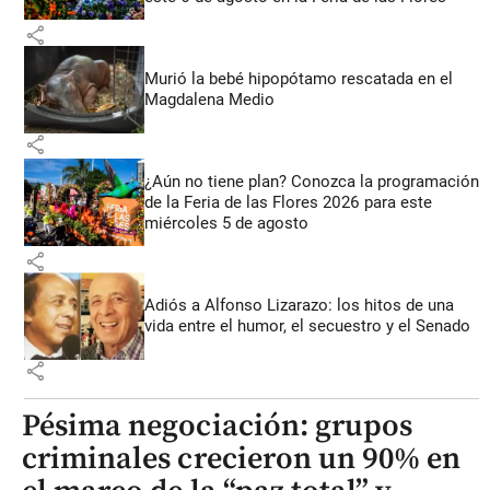
share
Murió la bebé hipopótamo rescatada en el
Magdalena Medio
share
¿Aún no tiene plan? Conozca la programación
de la Feria de las Flores 2026 para este
miércoles 5 de agosto
share
Adiós a Alfonso Lizarazo: los hitos de una
vida entre el humor, el secuestro y el Senado
share
Pésima negociación: grupos
criminales crecieron un 90% en