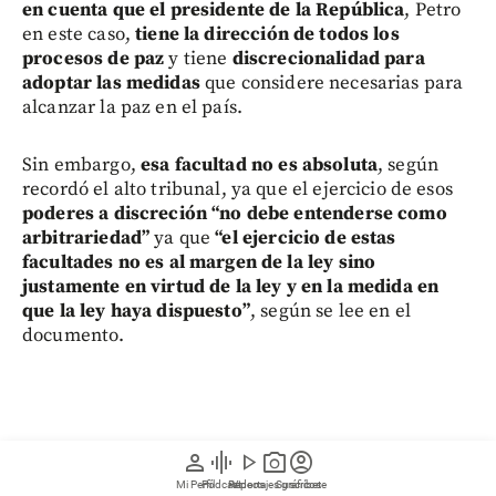
en cuenta que el presidente de la República
, Petro
en este caso,
tiene la dirección de todos los
procesos de paz
y tiene
discrecionalidad para
adoptar las medidas
que considere necesarias para
alcanzar la paz en el país.
Sin embargo,
esa facultad no es absoluta
, según
recordó el alto tribunal, ya que el ejercicio de esos
poderes a discreción “no debe entenderse como
arbitrariedad”
ya que
“el ejercicio de estas
facultades no es al margen de la ley sino
justamente en virtud de la ley y en la medida en
que la ley haya dispuesto”
, según se lee en el
documento.
person
graphic_eq
play_arrow
photo_camera
account_circle
Mi Perfil
Pódcast
Reportajes gráficos
Videos
Suscríbete