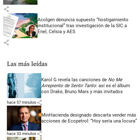
share
Acolgen denuncia supuesto “hostigamiento
institucional” tras investigación de la SIC a
Enel, Celsia y AES
share
Las más leídas
Karol G revela las canciones de
No Me
Arrepiento de Sentir Tanto
: así es el álbum
con Drake, Bruno Mars y más invitados
share
hace 57 minutos
MinHacienda designado descarta vender más
acciones de Ecopetrol: “Hoy sería una locura”
share
hace 33 minutos