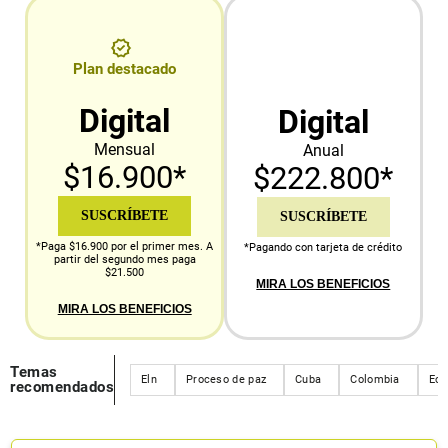
Plan destacado
Digital
Digital
Mensual
Anual
$16.900*
$222.800*
SUSCRÍBETE
SUSCRÍBETE
*Paga $16.900 por el primer mes. A
*Pagando con tarjeta de crédito
partir del segundo mes paga
$21.500
MIRA LOS BENEFICIOS
MIRA LOS BENEFICIOS
Temas
Eln
Proceso de paz
Cuba
Colombia
Ecu
recomendados