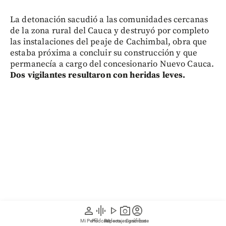
La detonación sacudió a las comunidades cercanas
de la zona rural del Cauca y destruyó por completo
las instalaciones del peaje de Cachimbal, obra que
estaba próxima a concluir su construcción y que
permanecía a cargo del concesionario Nuevo Cauca.
Dos vigilantes resultaron con heridas leves.
person
graphic_eq
play_arrow
photo_camera
account_circle
Mi Perfil
Pódcast
Reportajes gráficos
Videos
Suscríbete