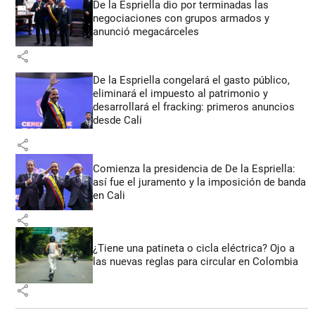
De la Espriella dio por terminadas las
negociaciones con grupos armados y
anunció megacárceles
share
De la Espriella congelará el gasto público,
eliminará el impuesto al patrimonio y
desarrollará el fracking: primeros anuncios
desde Cali
share
Comienza la presidencia de De la Espriella:
así fue el juramento y la imposición de banda
en Cali
share
¿Tiene una patineta o cicla eléctrica? Ojo a
las nuevas reglas para circular en Colombia
share