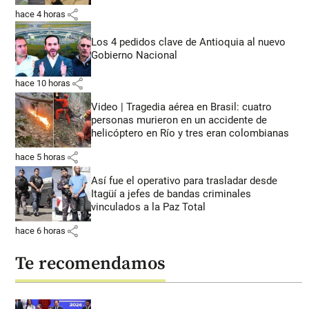
share
hace 4 horas
Los 4 pedidos clave de Antioquia al nuevo
Gobierno Nacional
share
hace 10 horas
Video | Tragedia aérea en Brasil: cuatro
personas murieron en un accidente de
helicóptero en Río y tres eran colombianas
share
hace 5 horas
Así fue el operativo para trasladar desde
Itagüí a jefes de bandas criminales
vinculados a la Paz Total
share
hace 6 horas
Te recomendamos