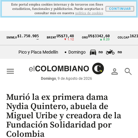
Este portal emplea cookies internas y de terceros con fines
estadísticos, funcionales y publicitarios. Puede aceptarlas o
CONTINUAR
consultar más en nuestra
politica de cookies
$1.750.905
US$73,48
US$3342,60
1621,34 
MLV
BRENT
ORO
COLCAP
Cintillo
—
▼ 1.12
▲ 8.20
▲ 0
de
Pico y Placa Medellín
Domingo
no
no
indicadores
económicos
menu
person
search
Colombia
Domingo
, 9 de Agosto de 2026
Murió la ex primera dama
Nydia Quintero, abuela de
Miguel Uribe y creadora de la
Fundación Solidaridad por
Colombia