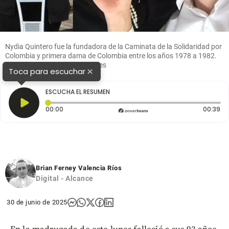
Nydia Quintero fue la fundadora de la Caminata de la Solidaridad por
Colombia y primera dama de Colombia entre los años 1978 a 1982.
Foto: Colprensa y redes sociales
×
Toca para escuchar
ESCUCHA EL RESUMEN
Tiempo transcurrido: 0 segundos
Du
00:00
00:39
Brian Ferney Valencia Ríos
Digital - Alcance
30 de junio de 2025