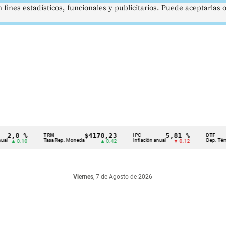
 fines estadísticos, funcionales y publicitarios. Puede aceptarlas
 %
$4178,23
5,81 %
TRM
IPC
DTF
Tasa Rep. Moneda
Inflación anual
Dep. Término Fijo
.10
▲ 0.42
▼ 0.12
Viernes
, 7 de Agosto de 2026