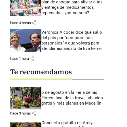
plan de choque para aliviar citas
y entrega de medicamentos
represados; ¿cómo será?
share
hace 3 horas
Verónica Alcocer dice que salió
del país por “compromisos
personales” y que volverá para
atender escándalo de Eva Ferrer
share
hace 1 hora
Te recomendamos
6 de agosto en la Feria de las
Flores: final de la trova, tablados
gratis y más planes en Medellín
share
hace 3 horas
Concierto gratuito de Arelys