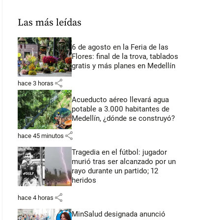
Las más leídas
6 de agosto en la Feria de las
Flores: final de la trova, tablados
gratis y más planes en Medellín
share
hace 3 horas
Acueducto aéreo llevará agua
potable a 3.000 habitantes de
Medellín, ¿dónde se construyó?
share
hace 45 minutos
Tragedia en el fútbol: jugador
murió tras ser alcanzado por un
rayo durante un partido; 12
heridos
share
hace 4 horas
MinSalud designada anunció