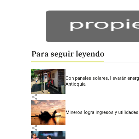
Para seguir leyendo
Con paneles solares, llevarán energí
Antioquia
share
Mineros logra ingresos y utilidade
share