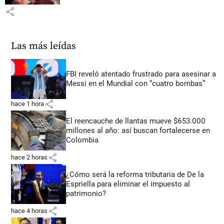
share
Las más leídas
FBI reveló atentado frustrado para asesinar a
Messi en el Mundial con “cuatro bombas”
share
hace 1 hora
El reencauche de llantas mueve $653.000
millones al año: así buscan fortalecerse en
Colombia
share
hace 2 horas
¿Cómo será la reforma tributaria de De la
Espriella para eliminar el impuesto al
patrimonio?
share
hace 4 horas