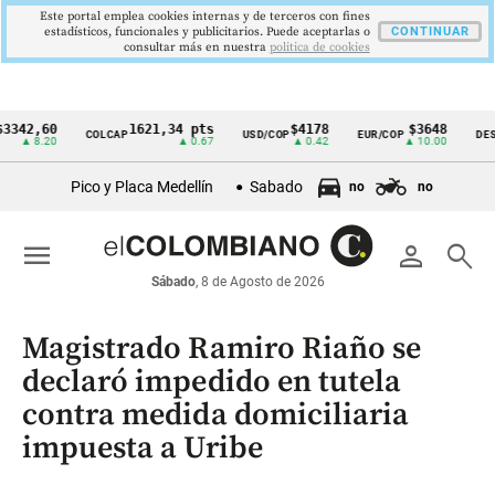
Este portal emplea cookies internas y de terceros con fines
estadísticos, funcionales y publicitarios. Puede aceptarlas o
CONTINUAR
consultar más en nuestra
politica de cookies
,60
1621,34 pts
$4178
$3648
COLCAP
USD/COP
EUR/COP
DESEMPLE
Cintillo
.20
▲ 0.67
▲ 0.42
▲ 10.00
de
Pico y Placa Medellín
Sabado
no
no
indicadores
económicos
menu
person
search
Colombia
Sábado
, 8 de Agosto de 2026
Magistrado Ramiro Riaño se
declaró impedido en tutela
contra medida domiciliaria
impuesta a Uribe