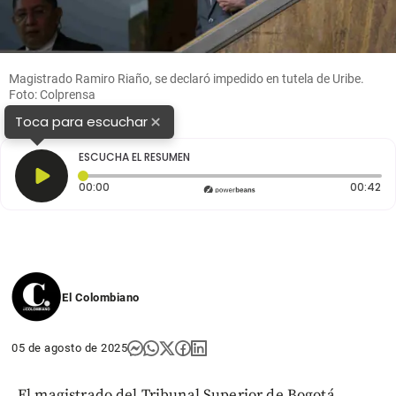
Magistrado Ramiro Riaño, se declaró impedido en tutela de Uribe.
Foto: Colprensa
×
Toca para escuchar
ESCUCHA EL RESUMEN
Tiempo transcurrido: 0 segundos
Du
00:00
00:42
El Colombiano
05 de agosto de 2025
El magistrado del Tribunal Superior de Bogotá,