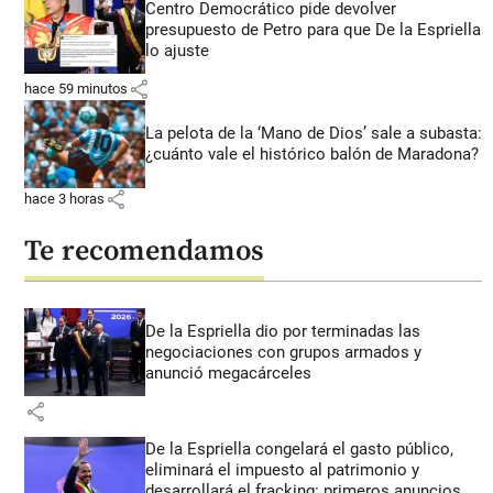
Centro Democrático pide devolver
presupuesto de Petro para que De la Espriella
lo ajuste
share
hace 59 minutos
La pelota de la ‘Mano de Dios’ sale a subasta:
¿cuánto vale el histórico balón de Maradona?
share
hace 3 horas
Te recomendamos
De la Espriella dio por terminadas las
negociaciones con grupos armados y
anunció megacárceles
share
De la Espriella congelará el gasto público,
eliminará el impuesto al patrimonio y
desarrollará el fracking: primeros anuncios