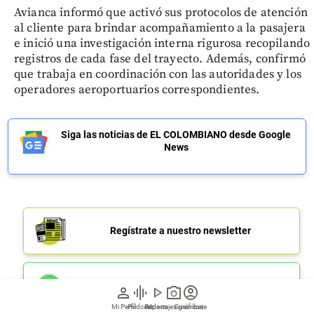
Avianca informó que activó sus protocolos de atención
al cliente para brindar acompañamiento a la pasajera
e inició una investigación interna rigurosa recopilando
registros de cada fase del trayecto. Además, confirmó
que trabaja en coordinación con las autoridades y los
operadores aeroportuarios correspondientes.
Siga las noticias de EL COLOMBIANO desde Google
News
Regístrate a nuestro newsletter
Únete a nuestro canal de Whatsapp
person
graphic_eq
play_arrow
photo_camera
account_circle
Mi Perfil
Pódcast
Reportajes gráficos
Videos
Suscríbete