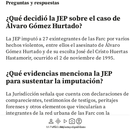
Preguntas y respuestas
¿Qué decidió la JEP sobre el caso de
Álvaro Gómez Hurtado?
La JEP imputó a 27 exintegrantes de las Farc por varios
hechos violentos, entre ellos el asesinato de Álvaro
Gómez Hurtado y de su escolta José del Cristo Huertas
Hastamorir, ocurrido el 2 de noviembre de 1995.
¿Qué evidencias menciona la JEP
para sustentar la imputación?
La Jurisdicción señala que cuenta con declaraciones de
comparecientes, testimonios de testigos, peritajes
forenses y otros elementos que vincularían a
integrantes de la red urbana de las Farc con la
ejecución del crimen.
person
graphic_eq
play_arrow
photo_camera
account_circle
Mi Perfil
Pódcast
Reportajes gráficos
Videos
Suscríbete