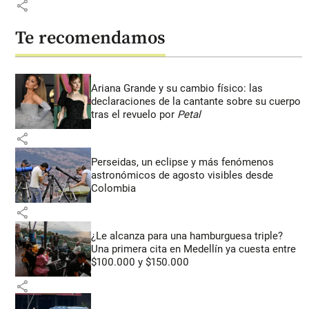
share
Te recomendamos
Ariana Grande y su cambio físico: las
declaraciones de la cantante sobre su cuerpo
tras el revuelo por
Petal
share
Perseidas, un eclipse y más fenómenos
astronómicos de agosto visibles desde
Colombia
share
¿Le alcanza para una hamburguesa triple?
Una primera cita en Medellín ya cuesta entre
$100.000 y $150.000
share