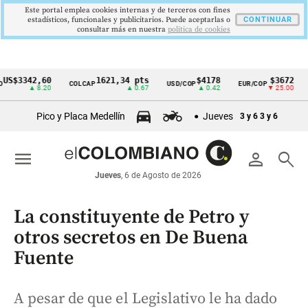
Este portal emplea cookies internas y de terceros con fines
estadísticos, funcionales y publicitarios. Puede aceptarlas o
CONTINUAR
consultar más en nuestra
politica de cookies
3342,60
1621,34 pts
$4178
$3672
COLCAP
USD/COP
EUR/COP
DES
Cintillo
▲ 8.20
▲ 0.67
▲ 0.42
▼ 25.00
de
Pico y Placa Medellín
Jueves
3 y 6
3 y 6
indicadores
económicos
menu
person
search
Colombia
Jueves
, 6 de Agosto de 2026
La constituyente de Petro y
otros secretos en De Buena
Fuente
A pesar de que el Legislativo le ha dado