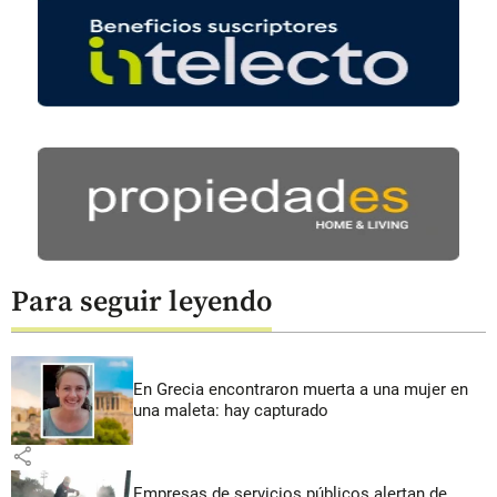
Para seguir leyendo
En Grecia encontraron muerta a una mujer en
una maleta: hay capturado
share
Empresas de servicios públicos alertan de