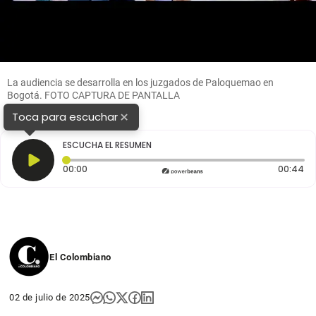
La audiencia se desarrolla en los juzgados de Paloquemao en
Bogotá. FOTO CAPTURA DE PANTALLA
×
Toca para escuchar
ESCUCHA EL RESUMEN
Tiempo transcurrido: 0 segundos
Du
00:00
00:44
El Colombiano
02 de julio de 2025