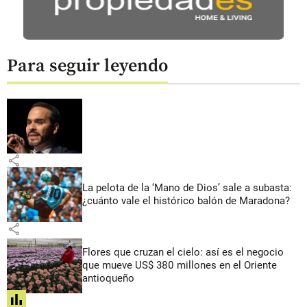
Para seguir leyendo
share
La pelota de la ‘Mano de Dios’ sale a subasta:
¿cuánto vale el histórico balón de Maradona?
share
Flores que cruzan el cielo: así es el negocio
que mueve US$ 380 millones en el Oriente
antioqueño
share