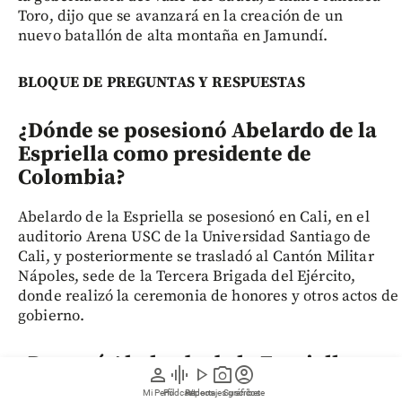
Toro, dijo que se avanzará en la creación de un
nuevo batallón de alta montaña en Jamundí.
BLOQUE DE PREGUNTAS Y RESPUESTAS
¿Dónde se posesionó Abelardo de la
Espriella como presidente de
Colombia?
Abelardo de la Espriella se posesionó en Cali, en el
auditorio Arena USC de la Universidad Santiago de
Cali, y posteriormente se trasladó al Cantón Militar
Nápoles, sede de la Tercera Brigada del Ejército,
donde realizó la ceremonia de honores y otros actos de
gobierno.
¿Por qué Abelardo de la Espriella
person
graphic_eq
play_arrow
photo_camera
account_circle
decidió realizar su posesión
Mi Perfil
Pódcast
Reportajes gráficos
Videos
Suscríbete