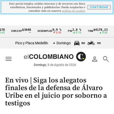
Este portal emplea cookies internas y de terceros con fines
estadísticos, funcionales y publicitarios. Puede aceptarlas o
CONTINUAR
consultar más en nuestra
politica de cookies
$3648
9,9 %
2,8 %
$4178,23
5,
EUR/COP
DESEMPLEO
PIB
TRM
IPC
Cintillo
—
▼ 0.30
▲ 0.10
▲ 0.42
▼
de
Pico y Placa Medellín
Domingo
no
no
indicadores
económicos
menu
person
search
Colombia
Domingo
, 9 de Agosto de 2026
En vivo | Siga los alegatos
finales de la defensa de Álvaro
Uribe en el juicio por soborno a
testigos