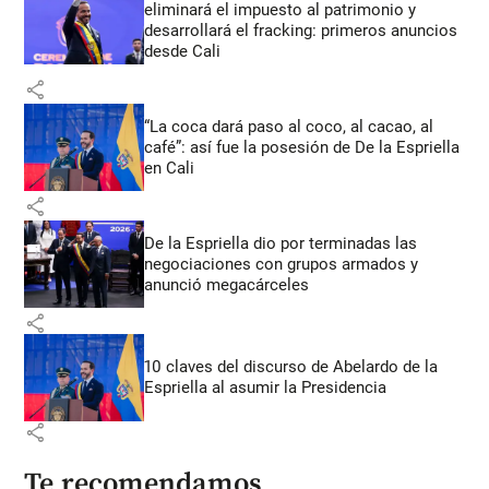
eliminará el impuesto al patrimonio y
desarrollará el fracking: primeros anuncios
desde Cali
share
“La coca dará paso al coco, al cacao, al
café”: así fue la posesión de De la Espriella
en Cali
share
De la Espriella dio por terminadas las
negociaciones con grupos armados y
anunció megacárceles
share
10 claves del discurso de Abelardo de la
Espriella al asumir la Presidencia
share
Te recomendamos