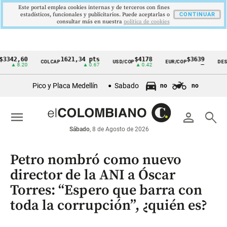
Este portal emplea cookies internas y de terceros con fines
estadísticos, funcionales y publicitarios. Puede aceptarlas o
CONTINUAR
consultar más en nuestra
politica de cookies
42,60
1621,34 pts
$4178
$3639
COLCAP
USD/COP
EUR/COP
DESEMP
Cintillo
▲ 8.20
▲ 0.67
▲ 0.42
—
de
Pico y Placa Medellín
Sabado
no
no
indicadores
económicos
menu
person
search
Colombia
Sábado
, 8 de Agosto de 2026
Petro nombró como nuevo
director de la ANI a Óscar
Torres: “Espero que barra con
toda la corrupción”, ¿quién es?