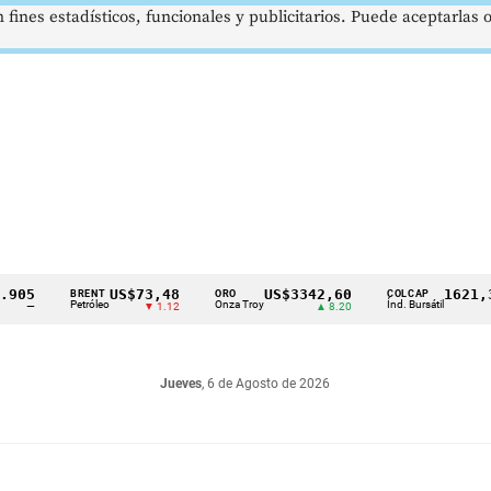
 fines estadísticos, funcionales y publicitarios. Puede aceptarlas
US$73,48
US$3342,60
1621,34 pt
BRENT
ORO
COLCAP
Petróleo
Onza Troy
Índ. Bursátil
▼ 1.12
▲ 8.20
▲ 0.6
Jueves
, 6 de Agosto de 2026