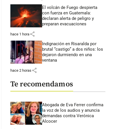
El volcán de Fuego despierta
con fuerza en Guatemala:
declaran alerta de peligro y
preparan evacuaciones
share
hace 1 hora
Indignación en Risaralda por
brutal “castigo” a dos niños: los
dejaron durmiendo en una
ventana
share
hace 2 horas
Te recomendamos
Abogada de Eva Ferrer confirma
la voz de los audios y anuncia
demandas contra Verónica
Alcocer