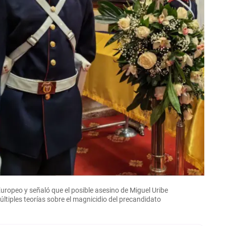
uropeo y señaló que el posible asesino de Miguel Uribe
ltiples teorías sobre el magnicidio del precandidato