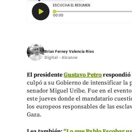
ESCUCHA EL RESUMEN
Tiempo transcurrido: 0 segundos
00:00
Brian Ferney Valencia Ríos
Digital - Alcance
El presidente
Gustavo Petro
respondió 
culpó a su Gobierno de intensificar la p
senador Miguel Uribe. Fue en el evento 
este jueves donde el mandatario cuesti
los europeos responsables de las escla
Gaza.
Lea también:
“Lo que Pablo Escobar un