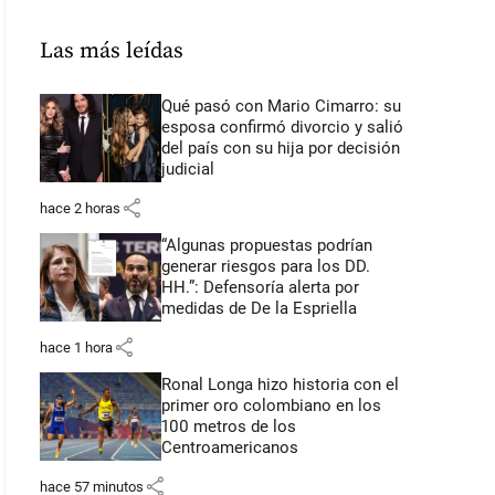
Las más leídas
Qué pasó con Mario Cimarro: su
esposa confirmó divorcio y salió
del país con su hija por decisión
judicial
share
hace 2 horas
“Algunas propuestas podrían
generar riesgos para los DD.
HH.”: Defensoría alerta por
medidas de De la Espriella
share
hace 1 hora
Ronal Longa hizo historia con el
primer oro colombiano en los
100 metros de los
Centroamericanos
share
hace 57 minutos