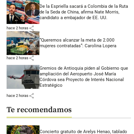
De la Espriella sacará a Colombia de la Ruta
de la Seda de China, afirma Nate Morris,
candidato a embajador de EE. UU.
share
hace 2 horas
“Queremos alcanzar la meta de 2.000
mujeres contratadas”: Carolina Lopera
share
hace 2 horas
Gremios de Antioquia piden al Gobierno que
ampliación del Aeropuerto José María
Córdova sea Proyecto de Interés Nacional
Estratégico
share
hace 2 horas
Te recomendamos
Concierto gratuito de Arelys Henao, tablado