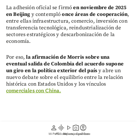
La adhesión oficial se firmó
en noviembre de 2025
en Beijing
y contempló
once áreas de cooperación
,
entre ellas infraestructura, comercio, inversión con
transferencia tecnológica, reindustrialización de
sectores estratégicos y descarbonización de la
economía.
Por eso,
la afirmación de Morris sobre una
eventual salida de Colombia del acuerdo supone
un giro en la política exterior del país
y abre un
nuevo debate sobre el equilibrio entre la relación
histórica con Estados Unidos y los vínculos
comerciales con China.
person
graphic_eq
play_arrow
photo_camera
account_circle
Mi Perfil
Pódcast
Reportajes gráficos
Videos
Suscríbete