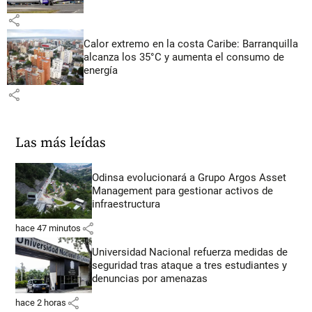
share
Calor extremo en la costa Caribe: Barranquilla
alcanza los 35°C y aumenta el consumo de
energía
share
Las más leídas
Odinsa evolucionará a Grupo Argos Asset
Management para gestionar activos de
infraestructura
share
hace 47 minutos
Universidad Nacional refuerza medidas de
seguridad tras ataque a tres estudiantes y
denuncias por amenazas
share
hace 2 horas