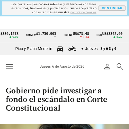
Este portal emplea cookies internas y de terceros con fines
estadísticos, funcionales y publicitarios. Puede aceptarlas o
CONTINUAR
consultar más en nuestra
politica de cookies
,1273
$1.750.905
US$73,48
US$3342,60
SMMLV
BRENT
ORO
COLC
Cintillo
▲ 0.03
—
▼ 1.12
▲ 8.20
de
Pico y Placa Medellín
Jueves
3 y 6
3 y 6
indicadores
económicos
menu
person
search
Jueves
, 6 de Agosto de 2026
Colombia
Gobierno pide investigar a
fondo el escándalo en Corte
Constitucional