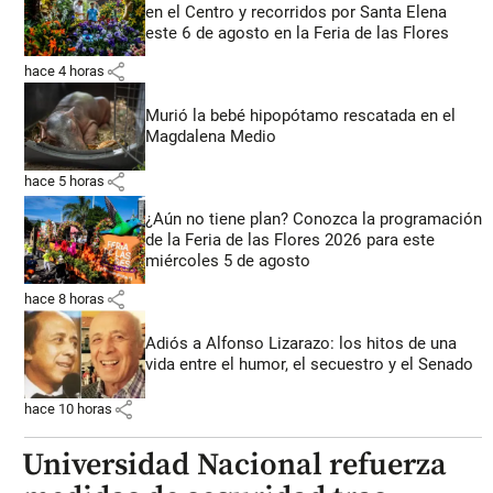
en el Centro y recorridos por Santa Elena
este 6 de agosto en la Feria de las Flores
share
hace 4 horas
Murió la bebé hipopótamo rescatada en el
Magdalena Medio
share
hace 5 horas
¿Aún no tiene plan? Conozca la programación
de la Feria de las Flores 2026 para este
miércoles 5 de agosto
share
hace 8 horas
Adiós a Alfonso Lizarazo: los hitos de una
vida entre el humor, el secuestro y el Senado
share
hace 10 horas
Universidad Nacional refuerza