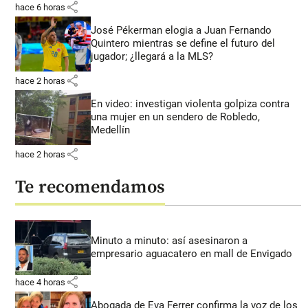
share
hace 6 horas
José Pékerman elogia a Juan Fernando
Quintero mientras se define el futuro del
jugador; ¿llegará a la MLS?
share
hace 2 horas
En video: investigan violenta golpiza contra
una mujer en un sendero de Robledo,
Medellín
share
hace 2 horas
Te recomendamos
Minuto a minuto: así asesinaron a
empresario aguacatero en mall de Envigado
share
hace 4 horas
Abogada de Eva Ferrer confirma la voz de los