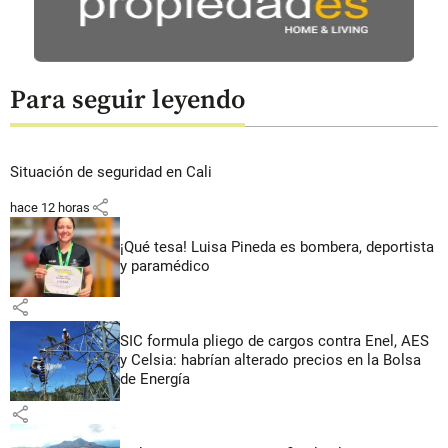
Para seguir leyendo
Situación de seguridad en Cali
share
hace 12 horas
¡Qué tesa! Luisa Pineda es bombera, deportista
y paramédico
share
SIC formula pliego de cargos contra Enel, AES
y Celsia: habrían alterado precios en la Bolsa
de Energía
share