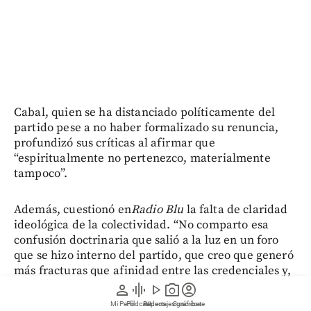
Cabal, quien se ha distanciado políticamente del
partido pese a no haber formalizado su renuncia,
profundizó sus críticas al afirmar que
“espiritualmente no pertenezco, materialmente
tampoco”.
Además, cuestionó en
Radio Blu
la falta de claridad
ideológica de la colectividad. “No comparto esa
confusión doctrinaria que salió a la luz en un foro
que se hizo interno del partido, que creo que generó
más fracturas que afinidad entre las credenciales y,
obviamente, todo esto se traslada a la
person
graphic_eq
play_arrow
photo_camera
account_circle
militancia,
que ustedes pudieron muy bien
Mi Perfil
Pódcast
Reportajes gráficos
Videos
Suscríbete