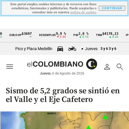
Este portal emplea cookies internas y de terceros con fines
estadísticos, funcionales y publicitarios. Puede aceptarlas o
CONTINUAR
consultar más en nuestra
politica de cookies
$3697
9,9 %
2,8 %
$4178,23
5,81
EUR/COP
DESEMPLEO
PIB
TRM
IPC
Cintillo
—
▼ 0.30
▲ 0.10
▲ 0.42
▼ 0
de
Pico y Placa Medellín
Jueves
3 y 6
3 y 6
indicadores
económicos
menu
person
search
Colombia
Jueves
, 6 de Agosto de 2026
Sismo de 5,2 grados se sintió en
el Valle y el Eje Cafetero