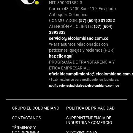
NIT: 890901352-3
Carrera 48 N° 30 Sur - 119, Envigado,
Antioquia, Colombia.
CONMUTADOR:
(57) (604) 3315252
ATENCIÓN AL CLIENTE:
(57) (604)
3393333
servicio@elcolombiano.com.co
*Para asuntos relacionados con
peticiones, quejas y reclamos (PQR),
haz clic aquí
PROGRAMA DE TRANSPARENCIA Y
ÉTICA EMPRESARIAL:
oficialdecumplimiento@elcolombiano.com.
*Buzón exclusivo para notificaciones judiciales:
notificacionesjudiciales@elcolombiano.com.co
GRUPO EL COLOMBIANO
POLÍTICA DE PRIVACIDAD
CONTÁCTANOS
SUPERINTENDENCIA DE
INDUSTRIA Y COMERCIO
TÉRMINOS Y
CONDICIONES
SUSCRIPCIONES