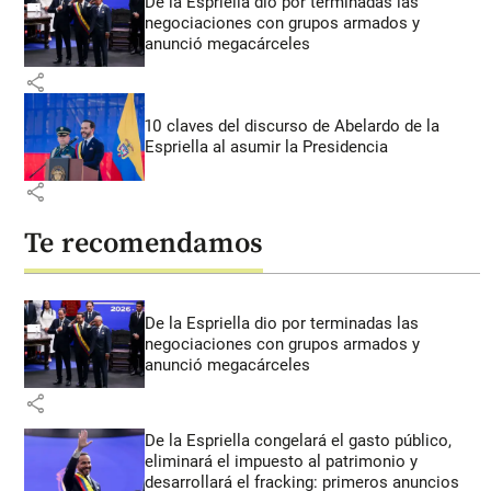
De la Espriella dio por terminadas las
negociaciones con grupos armados y
anunció megacárceles
share
10 claves del discurso de Abelardo de la
Espriella al asumir la Presidencia
share
Te recomendamos
De la Espriella dio por terminadas las
negociaciones con grupos armados y
anunció megacárceles
share
De la Espriella congelará el gasto público,
eliminará el impuesto al patrimonio y
desarrollará el fracking: primeros anuncios