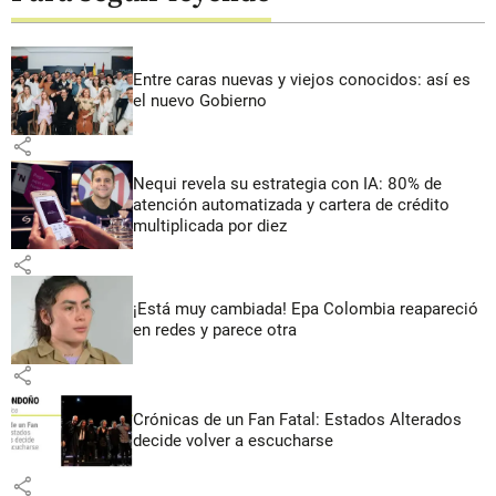
Entre caras nuevas y viejos conocidos: así es
el nuevo Gobierno
share
Nequi revela su estrategia con IA: 80% de
atención automatizada y cartera de crédito
multiplicada por diez
share
¡Está muy cambiada! Epa Colombia reapareció
en redes y parece otra
share
Crónicas de un Fan Fatal: Estados Alterados
decide volver a escucharse
share