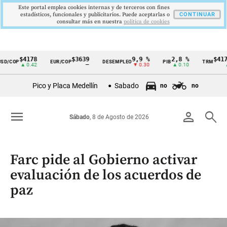
Este portal emplea cookies internas y de terceros con fines
estadísticos, funcionales y publicitarios. Puede aceptarlas o
CONTINUAR
consultar más en nuestra
politica de cookies
$4178
$3639
9,9 %
2,8 %
$4178,
/COP
EUR/COP
DESEMPLEO
PIB
TRM
Cintillo
▲ 0.42
—
▼ 0.30
▲ 0.10
▲ 0
de
Pico y Placa Medellín
Sabado
no
no
indicadores
económicos
menu
person
search
Sábado
, 8 de Agosto de 2026
Colombia
Farc pide al Gobierno activar
evaluación de los acuerdos de
paz