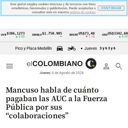
Este portal emplea cookies internas y de terceros con fines
estadísticos, funcionales y publicitarios. Puede aceptarlas o
CONTINUAR
consultar más en nuestra
politica de cookies
386,1273
$1.750.905
US$73,48
US$3342,60
SMMLV
BRENT
ORO
C
Cintillo
▲ 0.03
—
▼ 1.12
▲ 8.20
de
Pico y Placa Medellín
Jueves
3 y 6
3 y 6
indicadores
económicos
menu
person
search
Colombia
Jueves
, 6 de Agosto de 2026
Mancuso habla de cuánto
pagaban las AUC a la Fuerza
Pública por sus
“colaboraciones”