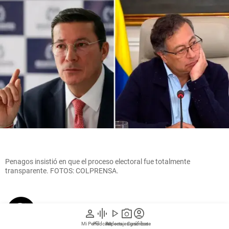
Penagos insistió en que el proceso electoral fue totalmente
transparente. FOTOS: COLPRENSA.
person
graphic_eq
play_arrow
photo_camera
account_circle
El Colombiano
Mi Perfil
Pódcast
Reportajes gráficos
Videos
Suscríbete