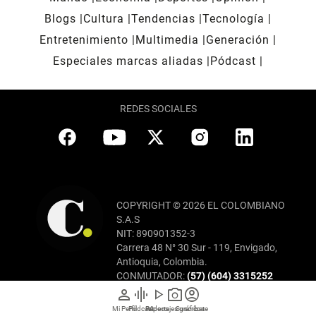
Blogs
Cultura
Tendencias
Tecnología
Entretenimiento
Multimedia
Generación
Especiales marcas aliadas
Pódcast
REDES SOCIALES
COPYRIGHT © 2026 EL COLOMBIANO
S.A.S
NIT: 890901352-3
Carrera 48 N° 30 Sur - 119, Envigado,
Antioquia, Colombia.
CONMUTADOR:
(57) (604) 3315252
ATENCIÓN AL CLIENTE:
(57) (604)
person
graphic_eq
play_arrow
photo_camera
account_circle
3393333
Mi Perfil
Pódcast
Reportajes gráficos
Videos
Suscríbete