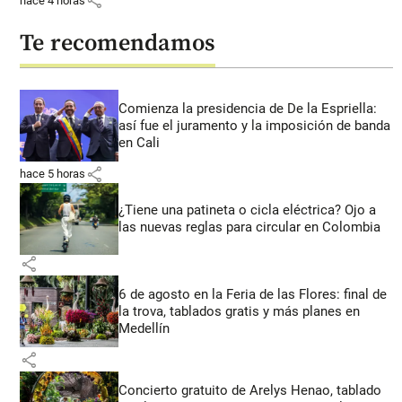
share
hace 4 horas
Te recomendamos
Comienza la presidencia de De la Espriella:
así fue el juramento y la imposición de banda
en Cali
share
hace 5 horas
¿Tiene una patineta o cicla eléctrica? Ojo a
las nuevas reglas para circular en Colombia
share
6 de agosto en la Feria de las Flores: final de
la trova, tablados gratis y más planes en
Medellín
share
Concierto gratuito de Arelys Henao, tablado