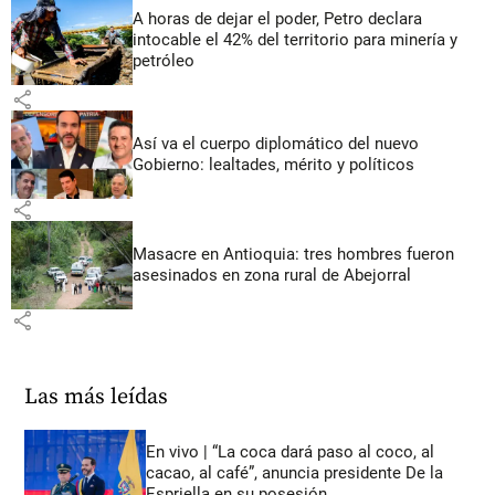
A horas de dejar el poder, Petro declara
intocable el 42% del territorio para minería y
petróleo
share
Así va el cuerpo diplomático del nuevo
Gobierno: lealtades, mérito y políticos
share
Masacre en Antioquia: tres hombres fueron
asesinados en zona rural de Abejorral
share
Las más leídas
En vivo | “La coca dará paso al coco, al
cacao, al café”, anuncia presidente De la
Espriella en su posesión