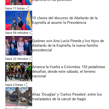
share
hace 11 horas
10 claves del discurso de Abelardo de la
Espriella al asumir la Presidencia
share
hace 54 minutos
Quiénes son Ana Lucía Pineda y los hijos de
Abelardo de la Espriella, la nueva familia
presidencial
share
hace 22 minutos
Arranca la Vuelta a Colombia: 153 pedalistas
desafían, desde este sábado, el terreno
nacional
share
hace 2 horas
Alias ‘Douglas’ y ‘Carlos Pesebre’, entre los
trasladados de la cárcel de Itagüí