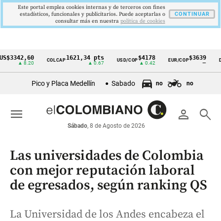
Este portal emplea cookies internas y de terceros con fines
estadísticos, funcionales y publicitarios. Puede aceptarlas o
CONTINUAR
consultar más en nuestra
politica de cookies
342,60
1621,34 pts
$4178
$3639
COLCAP
USD/COP
EUR/COP
DESEM
Cintillo
▲ 8.20
▲ 0.67
▲ 0.42
—
de
Pico y Placa Medellín
Sabado
no
no
indicadores
económicos
menu
person
search
Colombia
Sábado
, 8 de Agosto de 2026
Las universidades de Colombia
con mejor reputación laboral
de egresados, según ranking QS
La Universidad de los Andes encabeza el