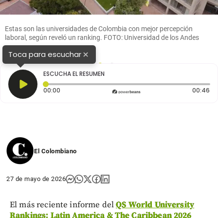
Estas son las universidades de Colombia con mejor percepción
laboral, según reveló un ranking. FOTO: Universidad de los Andes
×
Toca para escuchar
1
2
ESCUCHA EL RESUMEN
Tiempo transcurrido: 0 segundos
Du
00:00
00:46
El Colombiano
27 de mayo de 2026
El más reciente informe del
QS World University
Rankings: Latin America & The Caribbean 2026