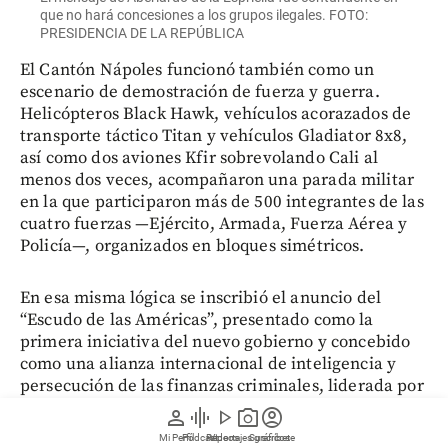
que no hará concesiones a los grupos ilegales. FOTO:
PRESIDENCIA DE LA REPÚBLICA
El Cantón Nápoles funcionó también como un
escenario de demostración de fuerza y guerra.
Helicópteros Black Hawk, vehículos acorazados de
transporte táctico Titan y vehículos Gladiator 8x8,
así como dos aviones Kfir sobrevolando Cali al
menos dos veces, acompañaron una parada militar
en la que participaron más de 500 integrantes de las
cuatro fuerzas —Ejército, Armada, Fuerza Aérea y
Policía—, organizados en bloques simétricos.
En esa misma lógica se inscribió el anuncio del
“Escudo de las Américas”, presentado como la
primera iniciativa del nuevo gobierno y concebido
como una alianza internacional de inteligencia y
persecución de las finanzas criminales, liderada por
el presidente Donald Trump.
person
graphic_eq
play_arrow
photo_camera
account_circle
Mi Perfil
Pódcast
Reportajes gráficos
Videos
Suscríbete