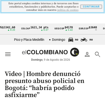
Este portal emplea cookies internas y de terceros con fines
estadísticos, funcionales y publicitarios. Puede aceptarlas o
CONTINUAR
consultar más en nuestra
politica de cookies
42,60
1621,34 pts
$4178
$3648
COLCAP
USD/COP
EUR/COP
DESEMP
Cintillo
▲ 8.20
▲ 0.67
▲ 0.42
—
de
Pico y Placa Medellín
Domingo
no
no
indicadores
económicos
menu
person
search
Colombia
Domingo
, 9 de Agosto de 2026
Video | Hombre denunció
presunto abuso policial en
Bogotá: “habría podido
asfixiarme”