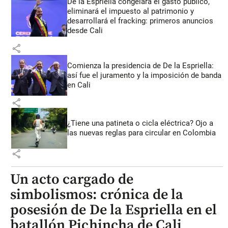
De la Espriella congelará el gasto público,
eliminará el impuesto al patrimonio y
desarrollará el fracking: primeros anuncios
desde Cali
share
Comienza la presidencia de De la Espriella:
así fue el juramento y la imposición de banda
en Cali
share
¿Tiene una patineta o cicla eléctrica? Ojo a
las nuevas reglas para circular en Colombia
share
Un acto cargado de
simbolismos: crónica de la
posesión de De la Espriella en el
batallón Pichincha de Cali