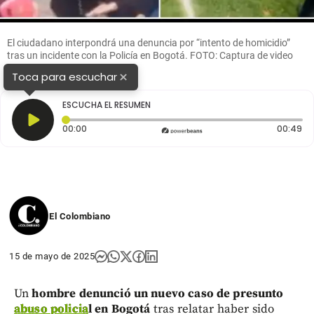
El ciudadano interpondrá una denuncia por “intento de homicidio”
tras un incidente con la Policía en Bogotá. FOTO: Captura de video
×
Toca para escuchar
ESCUCHA EL RESUMEN
Tiempo transcurrido: 0 segundos
Du
00:00
00:49
El Colombiano
15 de mayo de 2025
Un
hombre denunció un nuevo caso de presunto
abuso policia
l en Bogotá
tras relatar haber sido