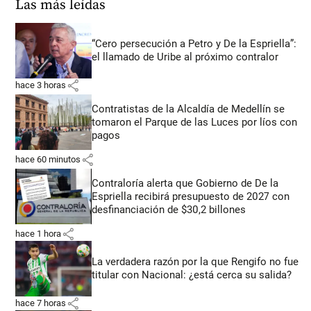
Las más leídas
“Cero persecución a Petro y De la Espriella”:
el llamado de Uribe al próximo contralor
share
hace 3 horas
Contratistas de la Alcaldía de Medellín se
tomaron el Parque de las Luces por líos con
pagos
share
hace 60 minutos
Contraloría alerta que Gobierno de De la
Espriella recibirá presupuesto de 2027 con
desfinanciación de $30,2 billones
share
hace 1 hora
La verdadera razón por la que Rengifo no fue
titular con Nacional: ¿está cerca su salida?
share
hace 7 horas