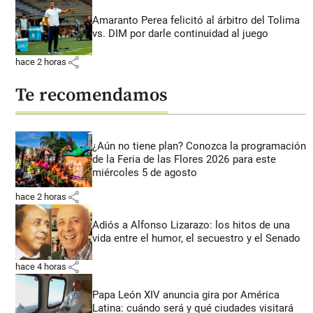
Amaranto Perea felicitó al árbitro del Tolima
vs. DIM por darle continuidad al juego
share
hace 2 horas
Te recomendamos
¿Aún no tiene plan? Conozca la programación
de la Feria de las Flores 2026 para este
miércoles 5 de agosto
share
hace 2 horas
Adiós a Alfonso Lizarazo: los hitos de una
vida entre el humor, el secuestro y el Senado
share
hace 4 horas
Papa León XIV anuncia gira por América
Latina: cuándo será y qué ciudades visitará