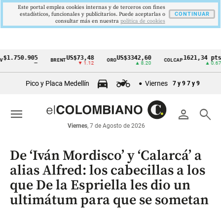
Este portal emplea cookies internas y de terceros con fines
estadísticos, funcionales y publicitarios. Puede aceptarlas o
CONTINUAR
consultar más en nuestra
politica de cookies
.750.905
US$73,48
US$3342,60
1621,34 pts
BRENT
ORO
COLCAP
Cintillo
—
▼ 1.12
▲ 8.20
▲ 0.67
de
Pico y Placa Medellín
Viernes
7 y 9
7 y 9
indicadores
económicos
menu
person
search
Colombia
Viernes
, 7 de Agosto de 2026
De ‘Iván Mordisco’ y ‘Calarcá’ a
alias Alfred: los cabecillas a los
que De la Espriella les dio un
ultimátum para que se sometan