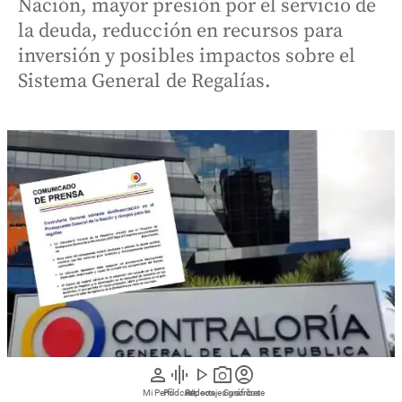
Nación, mayor presión por el servicio de
la deuda, reducción en recursos para
inversión y posibles impactos sobre el
Sistema General de Regalías.
person
graphic_eq
play_arrow
photo_camera
account_circle
Mi Perfil
Pódcast
Reportajes gráficos
Videos
Suscríbete