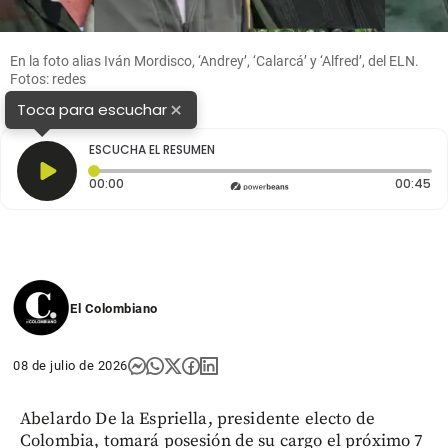
En la foto alias Iván Mordisco, ‘Andrey’, ‘Calarcá’ y ‘Alfred’, del ELN.
Fotos: redes
×
Toca para escuchar
ESCUCHA EL RESUMEN
Tiempo transcurrido: 0 segundos
Du
00:00
00:45
El Colombiano
08 de julio de 2026
Abelardo De la Espriella, presidente electo de
Colombia, tomará posesión de su cargo el próximo 7