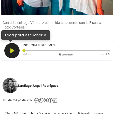
Con esta entrega Vásquez consolida su acuerdo con la Fiscalía.
Foto: Cortesía.
×
Toca para escuchar
ESCUCHA EL RESUMEN
Tiempo transcurrido: 0 segundos
Du
00:00
00:45
Santiago Ángel Rodríguez
05 de mayo de 2025
Day Vásquez logró un acuerdo con la Fiscalía para