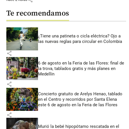
Te recomendamos
¿Tiene una patineta o cicla eléctrica? Ojo a
las nuevas reglas para circular en Colombia
share
6 de agosto en la Feria de las Flores: final de
la trova, tablados gratis y más planes en
Medellín
share
Concierto gratuito de Arelys Henao, tablado
en el Centro y recorridos por Santa Elena
este 6 de agosto en la Feria de las Flores
share
Murió la bebé hipopótamo rescatada en el