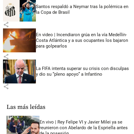
Santos respaldó a Neymar tras la polémica en
la Copa de Brasil
share
En video | Incendiaron grúa en la vía Medellín-
Costa Atlántica y a sus ocupantes los bajaron
para golpearlos
share
La FIFA intenta superar su crisis con disculpas
y dio su “pleno apoyo” a Infantino
share
Las más leídas
En vivo | Rey Felipe VI y Javier Milei ya se
reunieron con Abelardo de la Espriella antes
de la posesión