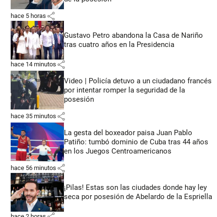
share
hace 5 horas
Gustavo Petro abandona la Casa de Nariño
tras cuatro años en la Presidencia
share
hace 14 minutos
Video | Policía detuvo a un ciudadano francés
por intentar romper la seguridad de la
posesión
share
hace 35 minutos
La gesta del boxeador paisa Juan Pablo
Patiño: tumbó dominio de Cuba tras 44 años
en los Juegos Centroamericanos
share
hace 56 minutos
¡Pilas! Estas son las ciudades donde hay ley
seca por posesión de Abelardo de la Espriella
share
hace 2 horas