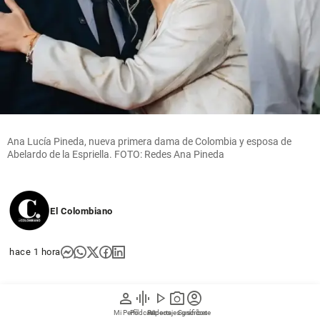
Ana Lucía Pineda, nueva primera dama de Colombia y esposa de
Abelardo de la Espriella. FOTO: Redes Ana Pineda
El Colombiano
hace 1 hora
Con la posesión de Abelardo de la Espriella como
person
graphic_eq
play_arrow
photo_camera
account_circle
presidente de Colombia este 7 de agosto, Ana Lucía
Mi Perfil
Pódcast
Reportajes gráficos
Videos
Suscríbete