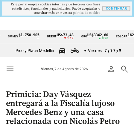
Este portal emplea cookies internas y de terceros con fines
estadísticos, funcionales y publicitarios. Puede aceptarlas o
CONTINUAR
consultar más en nuestra
politica de cookies
$1.750.905
US$73,48
US$3342,60
1621,34 
MMLV
BRENT
ORO
COLCAP
Cintillo
—
▼ 1.12
▲ 8.20
▲ 
de
Pico y Placa Medellín
Viernes
7 y 9
7 y 9
indicadores
económicos
menu
person
search
Viernes
, 7 de Agosto de 2026
Colombia
Primicia: Day Vásquez
entregará a la Fiscalía lujoso
Mercedes Benz y una casa
relacionada con Nicolás Petro