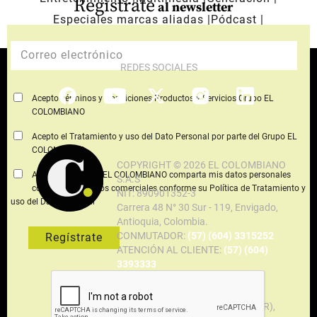
Regístrate
al newsletter
Especiales marcas aliadas
Pódcast
REDES SOCIALES
Acepto Términos y Condiciones Productos y Servicios Grupo EL
COLOMBIANO
Acepto el Tratamiento y uso del Dato Personal por parte del Grupo EL
COLOMBIANO
COPYRIGHT © 2026 EL COLOMBIANO
Acepto que Grupo EL COLOMBIANO comparta mis datos personales
S.A.S
con terceros aliados comerciales conforme su Política de Tratamiento y
NIT: 890901352-3
uso del Dato Personal
Carrera 48 N° 30 Sur - 119, Envigado,
Antioquia, Colombia.
CONMUTADOR:
(57) (604) 3315252
ATENCIÓN AL CLIENTE:
(57) (604)
3393333
servicio@elcolombiano.com.co
*Para asuntos relacionados con
peticiones, quejas y reclamos (PQR),