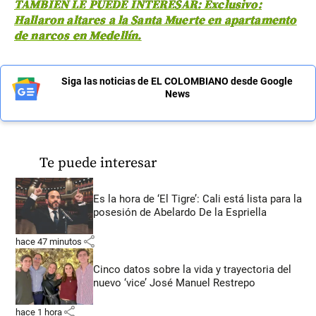
TAMBIÉN LE PUEDE INTERESAR: Exclusivo:
Hallaron altares a la Santa Muerte en apartamento
de narcos en Medellín.
Siga las noticias de EL COLOMBIANO desde Google
News
Te puede interesar
Es la hora de ‘El Tigre’: Cali está lista para la
posesión de Abelardo De la Espriella
share
hace 47 minutos
Cinco datos sobre la vida y trayectoria del
nuevo ‘vice’ José Manuel Restrepo
share
hace 1 hora