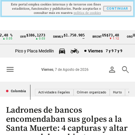
Este portal emplea cookies internas y de terceros con fines
estadísticos, funcionales y publicitarios. Puede aceptarlas o
CONTINUAR
consultar más en nuestra
politica de cookies
8 %
$386,1273
$1.750.905
US$73,48
US$
UVR
SMMLV
BRENT
ORO
Cintillo
0.05
▲ 0.03
—
▼ 1.12
de
Pico y Placa Medellín
Viernes
7 y 9
7 y 9
indicadores
económicos
menu
person
search
Viernes
, 7 de Agosto de 2026
Colombia
Colombia
Actividades ilegales
Crímen organizado
Hurto
Crí
Ladrones de bancos
encomendaban sus golpes a la
Santa Muerte: 4 capturas y altar