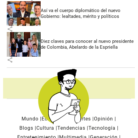
Así va el cuerpo diplomático del nuevo
Gobierno: lealtades, mérito y políticos
share
Diez claves para conocer al nuevo presidente
de Colombia, Abelardo de la Espriella
share
Mundo
Economía
Deportes
Opinión
Blogs
Cultura
Tendencias
Tecnología
Entretenimiento
Multimedia
Generación