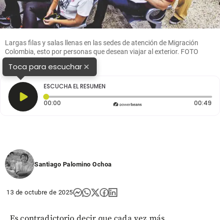
Largas filas y salas llenas en las sedes de atención de Migración
Colombia, esto por personas que desean viajar al exterior. FOTO
Julio César Herrera
×
Toca para escuchar
ESCUCHA EL RESUMEN
Tiempo transcurrido: 0 segundos
Du
00:00
00:49
Santiago Palomino Ochoa
13 de octubre de 2025
Es contradictorio decir que cada vez más