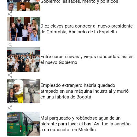
Gobierno: lealtades, mérito y políticos
share
Diez claves para conocer al nuevo presidente
de Colombia, Abelardo de la Espriella
share
Entre caras nuevas y viejos conocidos: así es
el nuevo Gobierno
share
Empleado extranjero habría quedado
atrapado en una máquina industrial y murió
en una fábrica de Bogotá
share
Mal parqueado y robándose agua de un
hidrante para lavar el bus: Así fue la sanción
a un conductor en Medellín