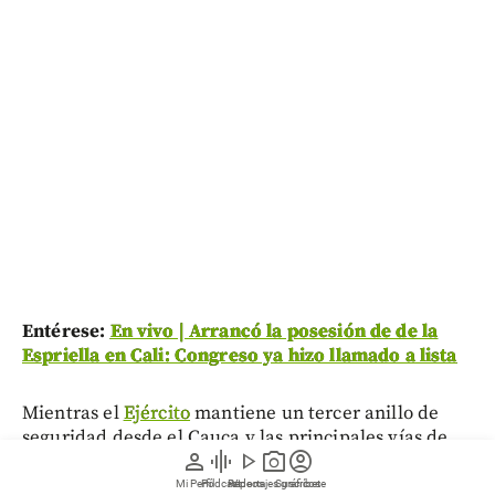
Entérese:
En vivo | Arrancó la posesión de de la
Espriella en Cali: Congreso ya hizo llamado a lista
Mientras el
Ejército
mantiene un tercer anillo de
seguridad desde el Cauca y las principales vías de
person
graphic_eq
play_arrow
photo_camera
account_circle
acceso a la ciudad, la Policía reforzó los controles en
los ingresos a Cali
con puestos itinerantes,
Mi Perfil
Pódcast
Reportajes gráficos
Videos
Suscríbete