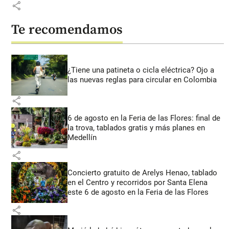
share
Te recomendamos
¿Tiene una patineta o cicla eléctrica? Ojo a
las nuevas reglas para circular en Colombia
share
6 de agosto en la Feria de las Flores: final de
la trova, tablados gratis y más planes en
Medellín
share
Concierto gratuito de Arelys Henao, tablado
en el Centro y recorridos por Santa Elena
este 6 de agosto en la Feria de las Flores
share