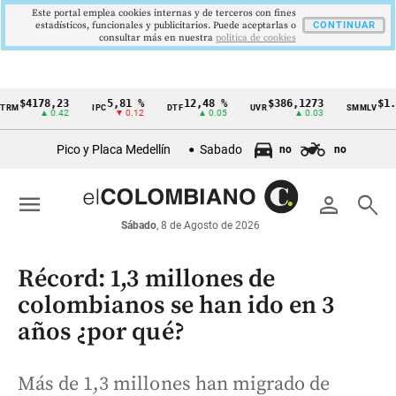
Este portal emplea cookies internas y de terceros con fines
estadísticos, funcionales y publicitarios. Puede aceptarlas o
CONTINUAR
consultar más en nuestra
politica de cookies
4178,23
5,81 %
12,48 %
$386,1273
$1.750.
IPC
DTF
UVR
SMMLV
Cintillo
▲ 0.42
▼ 0.12
▲ 0.05
▲ 0.03
de
Pico y Placa Medellín
Sabado
no
no
indicadores
económicos
menu
person
search
Colombia
Sábado
, 8 de Agosto de 2026
Récord: 1,3 millones de
colombianos se han ido en 3
años ¿por qué?
Más de 1,3 millones han migrado de