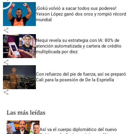
¡Gokú volvió a sacar todos sus poderes!
Yeison López ganó dos oros y rompió récord
mundial
share
Nequi revela su estrategia con IA: 80% de
atención automatizada y cartera de crédito
multiplicada por diez
share
Con refuerzo del pie de fuerza, así se preparó
Cali para la posesión de De la Espriella
share
Las más leídas
Así va el cuerpo diplomático del nuevo