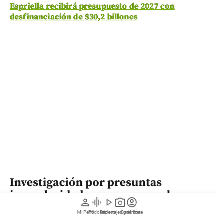
Espriella recibirá presupuesto de 2027 con
desfinanciación de $30,2 billones
Investigación por presuntas
irregularidades en recursos de
person
graphic_eq
play_arrow
photo_camera
account_circle
regalías
Mi Perfil
Pódcast
Reportajes gráficos
Videos
Suscríbete