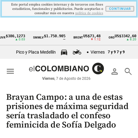
Este portal emplea cookies internas y de terceros con fines
estadísticos, funcionales y publicitarios. Puede aceptarlas o
CONTINUAR
consultar más en nuestra
politica de cookies
86,1273
$1.750.905
US$73,48
US$3342,60
SMMLV
BRENT
ORO
C
Cintillo
▲ 0.03
—
▼ 1.12
▲ 8.20
de
Pico y Placa Medellín
Viernes
7 y 9
7 y 9
indicadores
económicos
menu
person
search
Colombia
Viernes
, 7 de Agosto de 2026
Brayan Campo: a una de estas
prisiones de máxima seguridad
sería trasladado el confeso
feminicida de Sofía Delgado