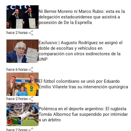
Ni Bernie Moreno ni Marco Rubio: esta es la
delegación estadounidense que asistirá a
posesión de De la Espriella
share
hace 2 horas
Exclusivo | Augusto Rodríguez se asignó el
doble de escoltas y vehículos en
comparación con otros exdirectores de la
UNP
share
hace 6 horas
El fútbol colombiano se unió por Eduardo
Emilio Vilarete tras su intervención quirúrgica
share
hace 2 horas
Polémica en el deporte argentino: El rugbista
Tomás Albornoz fue suspendido por intimidar
a un árbitro
share
hace 2 horas