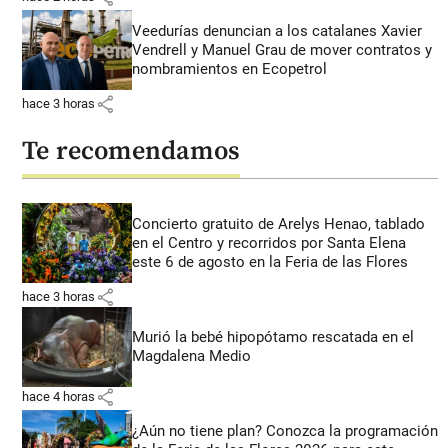
Veedurías denuncian a los catalanes Xavier
Vendrell y Manuel Grau de mover contratos y
nombramientos en Ecopetrol
share
hace 3 horas
Te recomendamos
Concierto gratuito de Arelys Henao, tablado
en el Centro y recorridos por Santa Elena
este 6 de agosto en la Feria de las Flores
share
hace 3 horas
Murió la bebé hipopótamo rescatada en el
Magdalena Medio
share
hace 4 horas
¿Aún no tiene plan? Conozca la programación