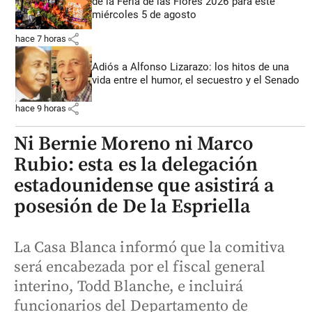
de la Feria de las Flores 2026 para este
miércoles 5 de agosto
share
hace 7 horas
Adiós a Alfonso Lizarazo: los hitos de una
vida entre el humor, el secuestro y el Senado
share
hace 9 horas
Ni Bernie Moreno ni Marco
Rubio: esta es la delegación
estadounidense que asistirá a
posesión de De la Espriella
La Casa Blanca informó que la comitiva
será encabezada por el fiscal general
interino, Todd Blanche, e incluirá
funcionarios del Departamento de