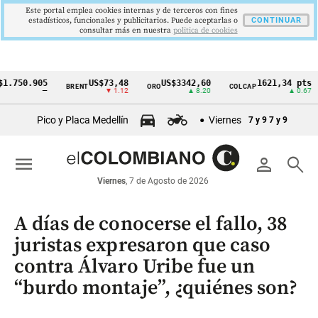
Este portal emplea cookies internas y de terceros con fines
estadísticos, funcionales y publicitarios. Puede aceptarlas o
CONTINUAR
consultar más en nuestra
politica de cookies
0.905
US$73,48
US$3342,60
1621,34 pts
BRENT
ORO
COLCAP
USD
Cintillo
—
▼ 1.12
▲ 8.20
▲ 0.67
de
Pico y Placa Medellín
Viernes
7 y 9
7 y 9
indicadores
económicos
menu
person
search
Colombia
Viernes
, 7 de Agosto de 2026
A días de conocerse el fallo, 38
juristas expresaron que caso
contra Álvaro Uribe fue un
“burdo montaje”, ¿quiénes son?