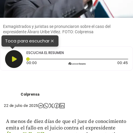
Exmagistrados y juristas se pronunciaron sobre el caso del
expresidente Álvaro Uribe Vélez. FOTO: Colprensa
×
Toca para escuchar
ESCUCHA EL RESUMEN
Tiempo transcurrido: 0 segundos
Du
00:00
00:45
Colprensa
22 de julio de 2025
A menos de diez días de que el juez de conocimiento
emita el fallo en el juicio contra el expresidente