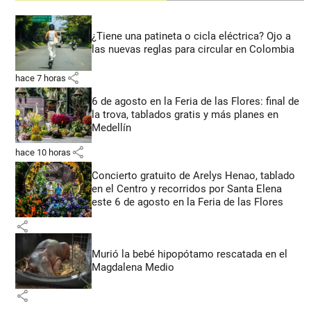
¿Tiene una patineta o cicla eléctrica? Ojo a
las nuevas reglas para circular en Colombia
share
hace 7 horas
6 de agosto en la Feria de las Flores: final de
la trova, tablados gratis y más planes en
Medellín
share
hace 10 horas
Concierto gratuito de Arelys Henao, tablado
en el Centro y recorridos por Santa Elena
este 6 de agosto en la Feria de las Flores
share
Murió la bebé hipopótamo rescatada en el
Magdalena Medio
share