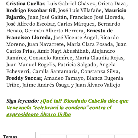
Cristina Cuellar,
Luis Gabriel Chávez, Orieta Daza,
Rodrigo Escobar Gil
, José Luis Villafañe,
Mauricio
Fajardo,
Juan José Gaitán, Francisco José Lloreda,
José Alfredo Escobar, Carlos Márquez, Bernardo
Henao, Germán Alberto Herrera,
Ernesto de
Francisco Lloreda,
José Vicente Ángel, Ricardo
Moreno, Juan Navarrete, María Clara Posada, Juan
Carlos Prías, Amir Nayi Abushihab, Alejandro
Ramírez, Consuelo Ramírez, María Claudia Rojas,
Juan Manuel Rogelis, Patricia Salgado, Ángela
Echeverri, Camila Santamaría, Constanza Silva,
Freddy Succar,
Amadeo Tamayo, Blanca Eugenia
Uribe, Jaime Andrés Úsuga y Juan Álvaro Vallejo
Siga leyendo:
¿Qué tal? Diosdado Cabello dice que
Venezuela “celebrará la condena” contra el
expresidente Álvaro Uribe
Temas