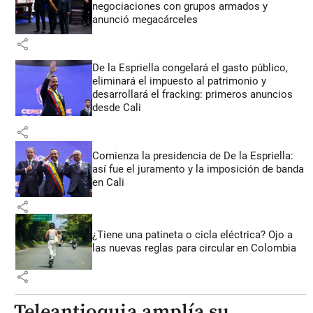
negociaciones con grupos armados y
anunció megacárceles
share
De la Espriella congelará el gasto público,
eliminará el impuesto al patrimonio y
desarrollará el fracking: primeros anuncios
desde Cali
share
Comienza la presidencia de De la Espriella:
así fue el juramento y la imposición de banda
en Cali
share
¿Tiene una patineta o cicla eléctrica? Ojo a
las nuevas reglas para circular en Colombia
share
Teleantioquia amplía su