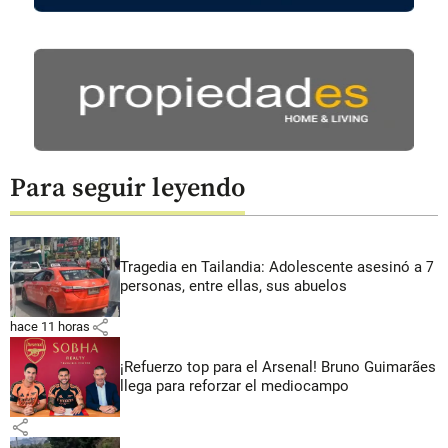
Para seguir leyendo
Tragedia en Tailandia: Adolescente asesinó a 7
personas, entre ellas, sus abuelos
share
hace 11 horas
¡Refuerzo top para el Arsenal! Bruno Guimarães
llega para reforzar el mediocampo
share