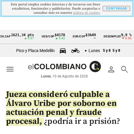
Este portal emplea cookies internas y de terceros con fines
estadísticos, funcionales y publicitarios. Puede aceptarlas o
CONTINUAR
consultar más en nuestra
politica de cookies
1621,34 pts
$4178
$3649
9,9 %
P
USD/COP
EUR/COP
DESEMPLEO
PI
Cintillo
▲ 0.67
▲ 0.42
—
▼ 0.30
de
Pico y Placa Medellín
Lunes
5 y 8
5 y 8
indicadores
económicos
menu
person
search
Colombia
Lunes
, 10 de Agosto de 2026
Jueza consideró culpable a
Álvaro Uribe por soborno en
actuación penal y fraude
procesal,
¿podría ir a prisión?