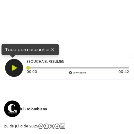
×
Toca para escuchar
1
2
ESCUCHA EL RESUMEN
Tiempo transcurrido: 0 segundos
Du
00:00
00:42
El Colombiano
28 de julio de 2025