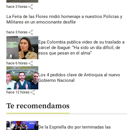
share
hace 3 horas
La Feria de las Flores rindió homenaje a nuestros Policias y
Militares en un emocionante desfile
share
hace 3 horas
Epa Colombia publica video de su traslado a
cárcel de Ibagué: “Ha sido un día difícil, de
esos que pesan en el alma”
share
hace 6 horas
Los 4 pedidos clave de Antioquia al nuevo
Gobierno Nacional
share
hace 12 horas
Te recomendamos
De la Espriella dio por terminadas las