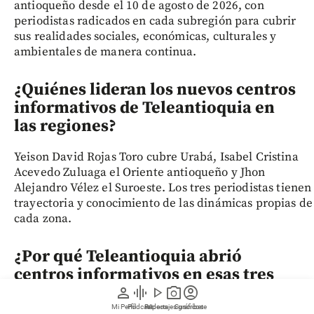
antioqueño desde el 10 de agosto de 2026, con
periodistas radicados en cada subregión para cubrir
sus realidades sociales, económicas, culturales y
ambientales de manera continua.
¿Quiénes lideran los nuevos centros
informativos de Teleantioquia en
las regiones?
Yeison David Rojas Toro cubre Urabá, Isabel Cristina
Acevedo Zuluaga el Oriente antioqueño y Jhon
Alejandro Vélez el Suroeste. Los tres periodistas tienen
trayectoria y conocimiento de las dinámicas propias de
cada zona.
¿Por qué Teleantioquia abrió
centros informativos en esas tres
subregiones?
person
graphic_eq
play_arrow
photo_camera
account_circle
Mi Perfil
Pódcast
Reportajes gráficos
Videos
Suscríbete