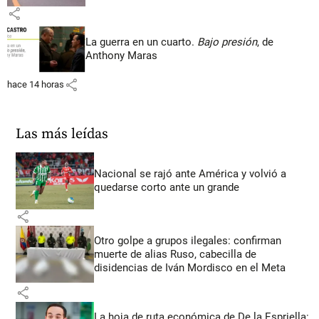
share
La guerra en un cuarto.
Bajo presión
, de
Anthony Maras
share
hace 14 horas
Las más leídas
Nacional se rajó ante América y volvió a
quedarse corto ante un grande
share
Otro golpe a grupos ilegales: confirman
muerte de alias Ruso, cabecilla de
disidencias de Iván Mordisco en el Meta
share
La hoja de ruta económica de De la Espriella: