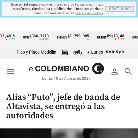
Este portal emplea cookies internas y de terceros con fines
estadísticos, funcionales y publicitarios. Puede aceptarlas o
CONTINUAR
consultar más en nuestra
politica de cookies
2,48 %
$386,1273
$1.750.905
US$73,48
U
UVR
SMMLV
BRENT
ORO
Cintillo
▲ 0.05
▲ 0.03
—
▼ 1.12
de
Pico y Placa Medellín
Lunes
5 y 8
5 y 8
indicadores
económicos
menu
person
search
Colombia
Lunes
, 10 de Agosto de 2026
Alias “Puto”, jefe de banda de
Altavista, se entregó a las
autoridades