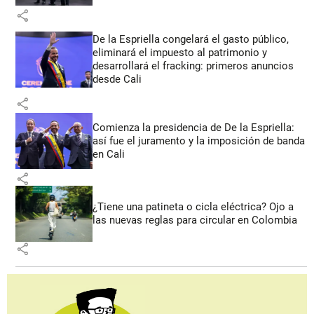
share
De la Espriella congelará el gasto público,
eliminará el impuesto al patrimonio y
desarrollará el fracking: primeros anuncios
desde Cali
share
Comienza la presidencia de De la Espriella:
así fue el juramento y la imposición de banda
en Cali
share
¿Tiene una patineta o cicla eléctrica? Ojo a
las nuevas reglas para circular en Colombia
share