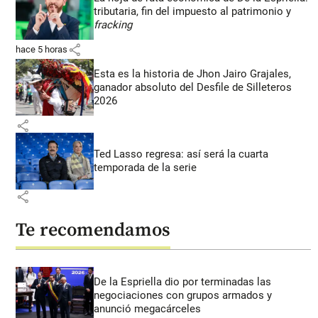
tributaria, fin del impuesto al patrimonio y
fracking
share
hace 5 horas
Esta es la historia de Jhon Jairo Grajales,
ganador absoluto del Desfile de Silleteros
2026
share
Ted Lasso regresa: así será la cuarta
temporada de la serie
share
Te recomendamos
De la Espriella dio por terminadas las
negociaciones con grupos armados y
anunció megacárceles