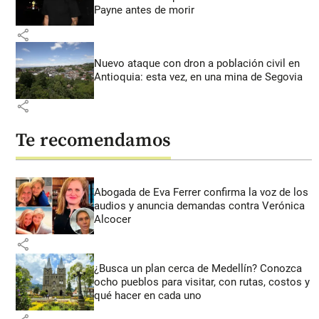
Payne antes de morir
share
Nuevo ataque con dron a población civil en
Antioquia: esta vez, en una mina de Segovia
share
Te recomendamos
Abogada de Eva Ferrer confirma la voz de los
audios y anuncia demandas contra Verónica
Alcocer
share
¿Busca un plan cerca de Medellín? Conozca
ocho pueblos para visitar, con rutas, costos y
qué hacer en cada uno