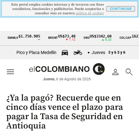
Este portal emplea cookies internas y de terceros con fines
estadísticos, funcionales y publicitarios. Puede aceptarlas o
CONTINUAR
consultar más en nuestra
politica de cookies
$1.750.905
US$73,48
US$3342,60
1621,34 
MMLV
BRENT
ORO
COLCAP
Cintillo
—
▼ 1.12
▲ 8.20
▲ 
de
Pico y Placa Medellín
Jueves
3 y 6
3 y 6
indicadores
económicos
menu
person
search
Colombia
Jueves
, 6 de Agosto de 2026
¿Ya la pagó? Recuerde que en
cinco días vence el plazo para
pagar la Tasa de Seguridad en
Antioquia