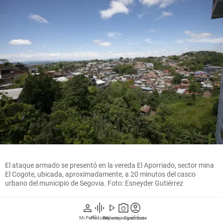
El ataque armado se presentó en la vereda El Aporriado, sector mina
El Cogote, ubicada, aproximadamente, a 20 minutos del casco
urbano del municipio de Segovia. Foto: Esneyder Gutiérrez
person
graphic_eq
play_arrow
photo_camera
account_circle
El Colombiano
Mi Perfil
Pódcast
Reportajes gráficos
Videos
Suscríbete