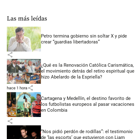
Las más leídas
Petro termina gobierno sin soltar X y pide
crear “guardias libertadoras”
share
¿Qué es la Renovación Católica Carismática,
el movimiento detrás del retiro espiritual que
hizo Abelardo de la Espriella?
share
hace 1 hora
Cartagena y Medellín, el destino favorito de
los futbolistas europeos al pasar vacaciones
en Colombia
share
“Nos pidió perdón de rodillas”: el testimonio
de ‘las escorts’ que estuvieron con Liam