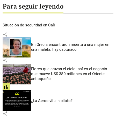
Para seguir leyendo
Situación de seguridad en Cali
share
En Grecia encontraron muerta a una mujer en
una maleta: hay capturado
share
Flores que cruzan el cielo: así es el negocio
que mueve US$ 380 millones en el Oriente
antioqueño
share
¿La Aerocivil sin piloto?
share