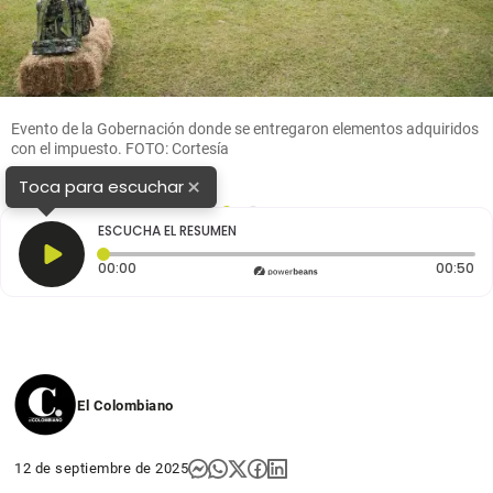
Evento de la Gobernación donde se entregaron elementos adquiridos
con el impuesto. FOTO: Cortesía
×
Toca para escuchar
1
2
ESCUCHA EL RESUMEN
Tiempo transcurrido: 0 segundos
Du
00:00
00:50
El Colombiano
12 de septiembre de 2025