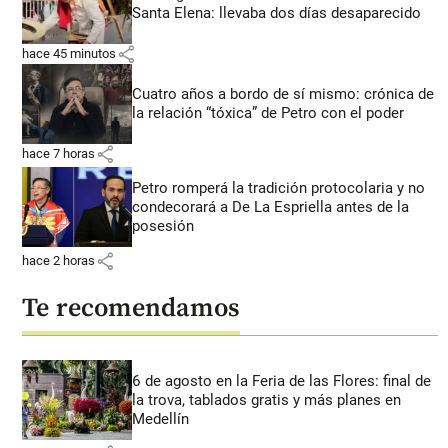
Santa Elena: llevaba dos días desaparecido
share
hace 45 minutos
Cuatro años a bordo de sí mismo: crónica de
la relación “tóxica” de Petro con el poder
share
hace 7 horas
Petro romperá la tradición protocolaria y no
condecorará a De La Espriella antes de la
posesión
share
hace 2 horas
Te recomendamos
6 de agosto en la Feria de las Flores: final de
la trova, tablados gratis y más planes en
Medellín