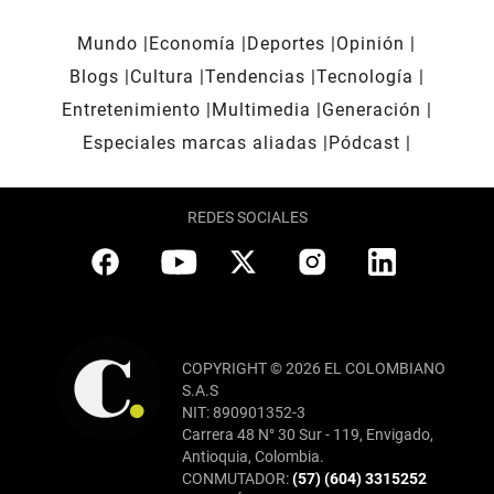
Mundo
Economía
Deportes
Opinión
Blogs
Cultura
Tendencias
Tecnología
Entretenimiento
Multimedia
Generación
Especiales marcas aliadas
Pódcast
REDES SOCIALES
COPYRIGHT © 2026 EL COLOMBIANO
S.A.S
NIT: 890901352-3
Carrera 48 N° 30 Sur - 119, Envigado,
Antioquia, Colombia.
CONMUTADOR:
(57) (604) 3315252