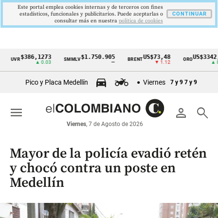
Este portal emplea cookies internas y de terceros con fines
estadísticos, funcionales y publicitarios. Puede aceptarlas o
CONTINUAR
consultar más en nuestra
politica de cookies
$386,1273
$1.750.905
US$73,48
US$3342,60
UVR
SMMLV
BRENT
ORO
Cintillo
▲ 0.03
—
▼ 1.12
▲ 8.20
de
Pico y Placa Medellín
Viernes
7 y 9
7 y 9
indicadores
económicos
menu
person
search
Colombia
Viernes
, 7 de Agosto de 2026
Mayor de la policía evadió retén
y chocó contra un poste en
Medellín